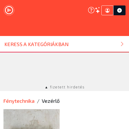
DJ ESZKÖZ
KERESS A KATEGÓRIÁKBAN
HANGTECHNIKA
FÉNYTECHNIKA
▲ fizetett hirdetés
STÚDIÓTECHNIKA
Fénytechnika
Vezérlő
EGYÉB
SZOLGÁLTATÁSOK