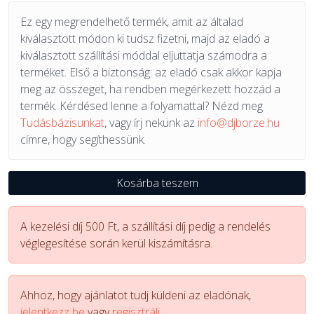
Ez egy megrendelhető termék, amit az általad
kiválasztott módon ki tudsz fizetni, majd az eladó a
kiválasztott szállítási móddal eljuttatja számodra a
terméket. Első a biztonság: az eladó csak akkor kapja
meg az összeget, ha rendben megérkezett hozzád a
termék. Kérdésed lenne a folyamattal? Nézd meg
Tudásbázisunkat
, vagy írj nekünk az
info@djborze.hu
címre, hogy segíthessünk.
Kosárba teszem
A kezelési díj 500 Ft, a szállítási díj pedig a rendelés
véglegesítése során kerül kiszámításra.
Ahhoz, hogy ajánlatot tudj küldeni az eladónak,
jelentkezz be
vagy
regisztrálj.