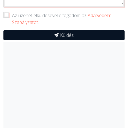
Az üzenet elküldésével elfogadom az
Adatvédelmi
Szabályzatot
.
Küldés