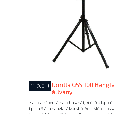
Gorilla GSS 100 Hangfa
11 000 Ft
állvány
Eladó a képen látható használt, kitűnő állapotú
típusú 3lábú hangfal állványból 6db. Méreti ös