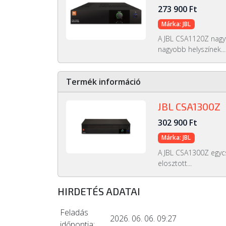
273 900 Ft
Márka: JBL
A JBL CSA1120Z nagyt
nagyobb helyszínek...
Termék információ
JBL CSA1300Z
302 900 Ft
Márka: JBL
A JBL CSA1300Z egycs
elosztott...
HIRDETÉS ADATAI
Feladás
2026. 06. 06. 09:27
időpontja: