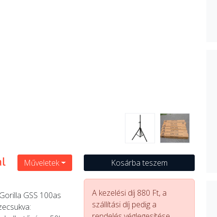
l
Műveletek
Kosárba teszem
A kezelési díj 880 Ft, a
 Gorilla GSS 100as
szállítási díj pedig a
szecsukva:
rendelés véglegesítése