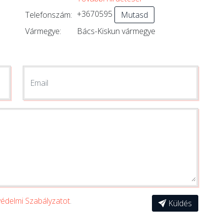
+3670595
Telefonszám:
Mutasd
Vármegye:
Bács-Kiskun vármegye
Email
édelmi Szabályzatot
.
Küldés