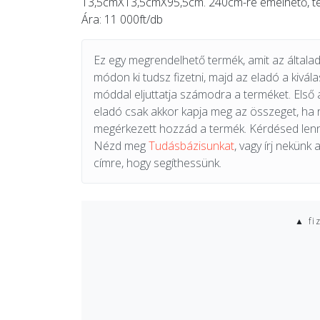
13,5cmX13,5cmX95,5cm. 240cm-re emelhető, te
Ára: 11 000ft/db
Ez egy megrendelhető termék, amit az általad 
módon ki tudsz fizetni, majd az eladó a kiválas
móddal eljuttatja számodra a terméket. Első 
eladó csak akkor kapja meg az összeget, ha
megérkezett hozzád a termék. Kérdésed lenn
Nézd meg
Tudásbázisunkat
, vagy írj nekünk 
címre, hogy segíthessünk.
▲ fi