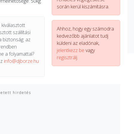
rhelhetősége: 50kg.
során kerül kiszámításra.
kiválasztott
Ahhoz, hogy egy számodra
ztott szállítási
kedvezőbb ajánlatot tudj
a biztonság: az
küldeni az eladónak,
 rendben
jelentkezz be
vagy
e a folyamattal?
regisztrálj.
az
info@djborze.hu
zetett hirdetés