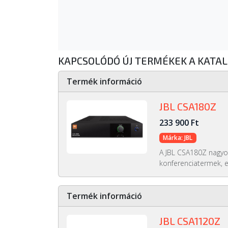
KAPCSOLÓDÓ ÚJ TERMÉKEK A KATA
Termék információ
JBL CSA180Z
233 900 Ft
Márka: JBL
A JBL CSA180Z nagyo
konferenciatermek, e
Termék információ
JBL CSA1120Z