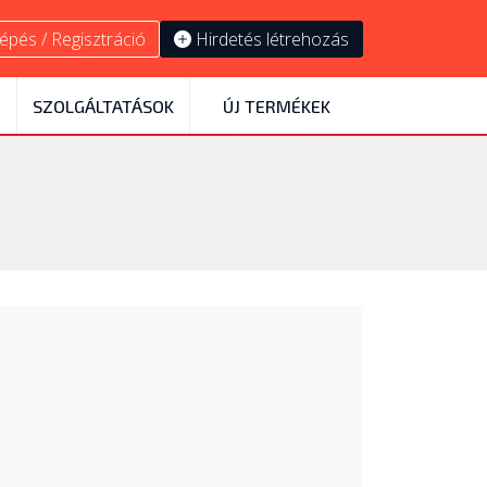
épés / Regisztráció
Hirdetés létrehozás
SZOLGÁLTATÁSOK
ÚJ TERMÉKEK