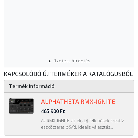
▲ fizetett hirdetés
KAPCSOLÓDÓ ÚJ TERMÉKEK A KATALÓGUSBÓL
Termék információ
ALPHATHETA RMX-IGNITE
465 900 Ft
Az RMX-IGNITE az élő DJ-fellépések kreatív
eszköztárát bővíti, ideális választás...