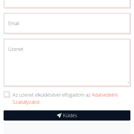
Email
Üzenet
Az üzenet elküldésével elfogadom az
Adatvédelmi
Szabályzatot
.
Küldés