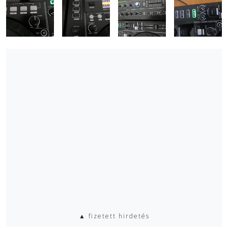
▲ fizetett hirdetés