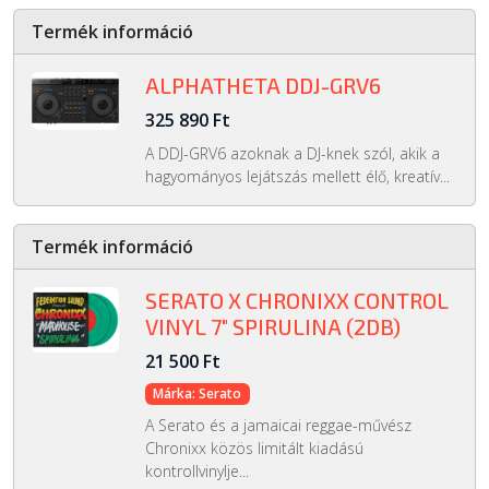
Termék információ
ALPHATHETA DDJ-GRV6
325 890 Ft
A DDJ-GRV6 azoknak a DJ-knek szól, akik a
hagyományos lejátszás mellett élő, kreatív...
Termék információ
SERATO X CHRONIXX CONTROL
VINYL 7" SPIRULINA (2DB)
21 500 Ft
Márka: Serato
A Serato és a jamaicai reggae-művész
Chronixx közös limitált kiadású
kontrollvinylje...