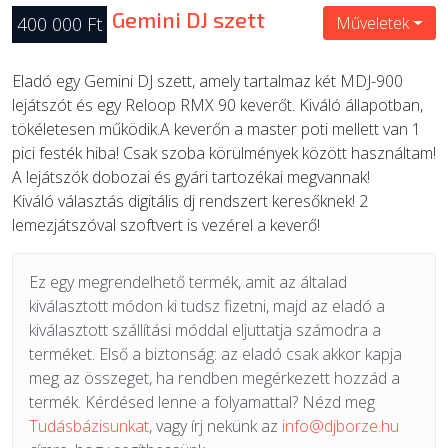
Gemini DJ szett
400 000 Ft
Műveletek
Eladó egy Gemini DJ szett, amely tartalmaz két MDJ-900
lejátszót és egy Reloop RMX 90 keverőt. Kiváló állapotban,
tökéletesen működik.A keverőn a master poti mellett van 1
pici festék hiba! Csak szoba körülmények között használtam!
A lejátszók dobozai és gyári tartozékai megvannak!
Kiváló választás digitális dj rendszert keresőknek! 2
lemezjátszóval szoftvert is vezérel a keverő!
Ez egy megrendelhető termék, amit az általad
kiválasztott módon ki tudsz fizetni, majd az eladó a
kiválasztott szállítási móddal eljuttatja számodra a
terméket. Első a biztonság: az eladó csak akkor kapja
meg az összeget, ha rendben megérkezett hozzád a
termék. Kérdésed lenne a folyamattal? Nézd meg
Tudásbázisunkat
, vagy írj nekünk az
info@djborze.hu