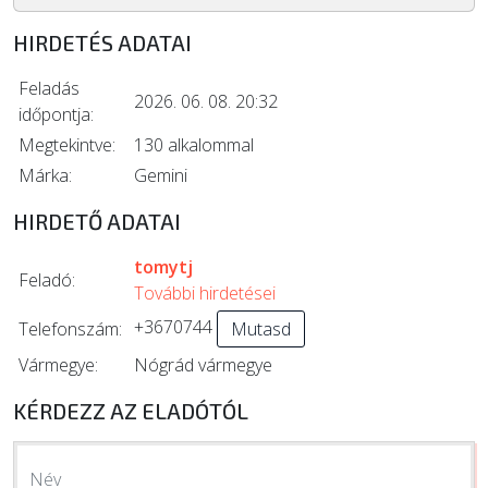
HIRDETÉS ADATAI
Feladás
2026. 06. 08. 20:32
időpontja:
Megtekintve:
130 alkalommal
Márka:
Gemini
HIRDETŐ ADATAI
tomytj
Feladó:
További hirdetései
+3670744
Telefonszám:
Mutasd
Vármegye:
Nógrád vármegye
KÉRDEZZ AZ ELADÓTÓL
Név