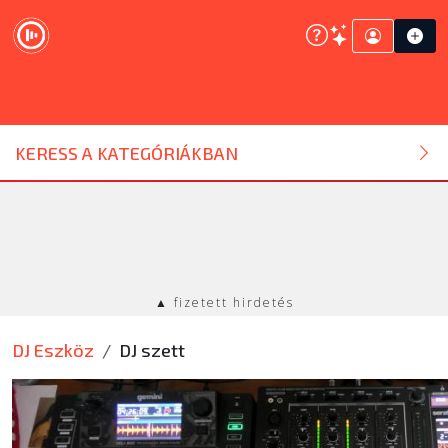
DJ ESZKÖZ
KERESS A KATEGÓRIÁKBAN
HANGTECHNIKA
FÉNYTECHNIKA
▲ fizetett hirdetés
STÚDIÓTECHNIKA
DJ Eszköz
DJ szett
EGYÉB
SZOLGÁLTATÁSOK