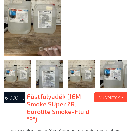
ÚJ TERMÉKEK
Füstfolyadék (JEM
6 000 Ft
Műveletek
Smoke SUper ZR,
Eurolite Smoke-Fluid
"P")