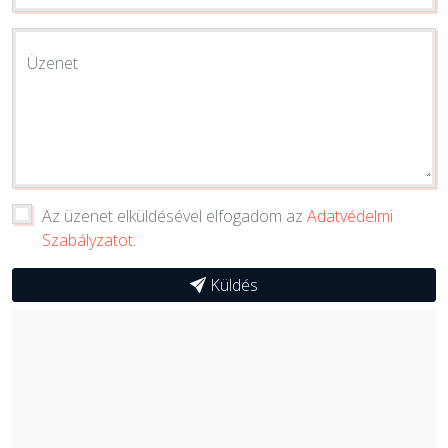
Üzenet
Az üzenet elküldésével elfogadom az
Adatvédelmi
Szabályzatot
.
Küldés