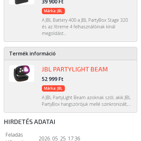
39 900 Ft
Márka: JBL
A JBL Battery 400 a JBL PartyBox Stage 320
és az Xtreme 4 felhasználóinak kínál
megoldást...
Termék információ
JBL PARTYLIGHT BEAM
52 999 Ft
Márka: JBL
A JBL PartyLight Beam azoknak szól, akik JBL
PartyBox hangszórójuk mellé szinkronizált,...
HIRDETÉS ADATAI
Feladás
2026. 05. 25. 17:36