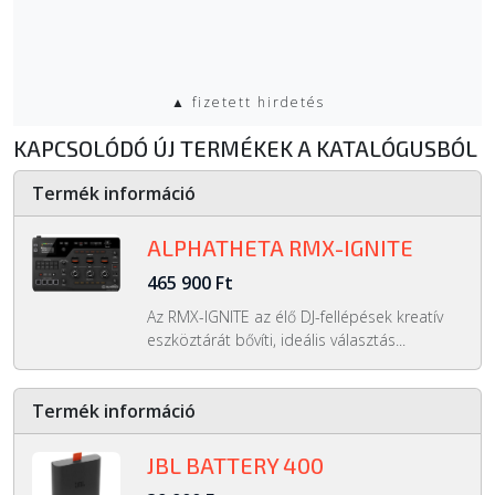
▲ fizetett hirdetés
KAPCSOLÓDÓ ÚJ TERMÉKEK A KATALÓGUSBÓL
Termék információ
ALPHATHETA RMX-IGNITE
465 900 Ft
Az RMX-IGNITE az élő DJ-fellépések kreatív
eszköztárát bővíti, ideális választás...
Termék információ
JBL BATTERY 400