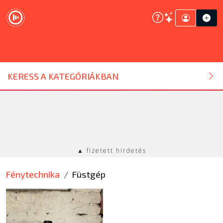
DJ ESZKÖZ
KERESS A KATEGÓRIÁKBAN
HANGTECHNIKA
FÉNYTECHNIKA
▲ fizetett hirdetés
STÚDIÓTECHNIKA
Fénytechnika
Füstgép
EGYÉB
SZOLGÁLTATÁSOK