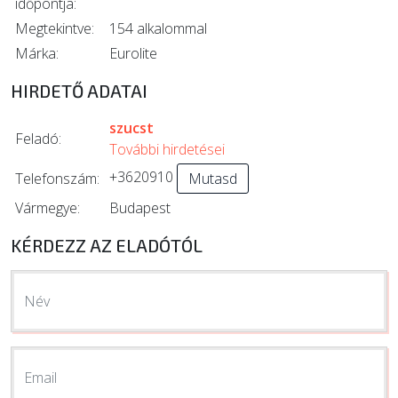
időpontja:
Megtekintve:
154 alkalommal
Márka:
Eurolite
HIRDETŐ ADATAI
szucst
Feladó:
További hirdetései
+3620910
Telefonszám:
Mutasd
Vármegye:
Budapest
KÉRDEZZ AZ ELADÓTÓL
Név
Email