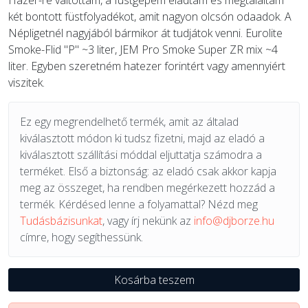
Hazer-re váltottam, a füstgépem eladtam és megtaláltam
két bontott füstfolyadékot, amit nagyon olcsón odaadok. A
Népligetnél nagyjából bármikor át tudjátok venni. Eurolite
Smoke-Flid "P" ~3 liter, JEM Pro Smoke Super ZR mix ~4
liter. Egyben szeretném hatezer forintért vagy amennyiért
viszitek.
Ez egy megrendelhető termék, amit az általad
kiválasztott módon ki tudsz fizetni, majd az eladó a
kiválasztott szállítási móddal eljuttatja számodra a
terméket. Első a biztonság: az eladó csak akkor kapja
meg az összeget, ha rendben megérkezett hozzád a
termék. Kérdésed lenne a folyamattal? Nézd meg
Tudásbázisunkat
, vagy írj nekünk az
info@djborze.hu
címre, hogy segíthessünk.
Kosárba teszem