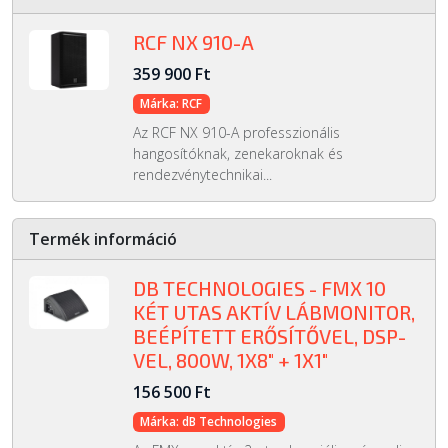
RCF NX 910-A
359 900 Ft
Márka: RCF
Az RCF NX 910-A professzionális
hangosítóknak, zenekaroknak és
rendezvénytechnikai...
Termék információ
DB TECHNOLOGIES - FMX 10
KÉT UTAS AKTÍV LÁBMONITOR,
BEÉPÍTETT ERŐSÍTŐVEL, DSP-
VEL, 800W, 1X8" + 1X1"
156 500 Ft
Márka: dB Technologies