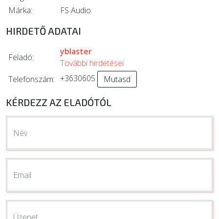
Márka:
FS Audio
HIRDETŐ ADATAI
yblaster
Feladó:
További hirdetései
+3630605
Telefonszám:
Mutasd
KÉRDEZZ AZ ELADÓTÓL
Név
Email
Üzenet