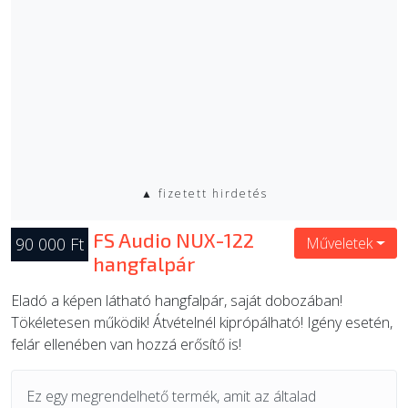
▲ fizetett hirdetés
FS Audio NUX-122
90 000 Ft
Műveletek
hangfalpár
Eladó a képen látható hangfalpár, saját dobozában!
Tökéletesen működik! Átvételnél kiprópálható! Igény esetén,
felár ellenében van hozzá erősítő is!
Ez egy megrendelhető termék, amit az általad