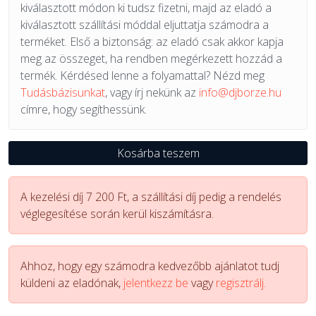
kiválasztott módon ki tudsz fizetni, majd az eladó a
kiválasztott szállítási móddal eljuttatja számodra a
terméket. Első a biztonság: az eladó csak akkor kapja
meg az összeget, ha rendben megérkezett hozzád a
termék. Kérdésed lenne a folyamattal? Nézd meg
Tudásbázisunkat
, vagy írj nekünk az
info@djborze.hu
címre, hogy segíthessünk.
Kosárba teszem
A kezelési díj 7 200 Ft, a szállítási díj pedig a rendelés
véglegesítése során kerül kiszámításra.
Ahhoz, hogy egy számodra kedvezőbb ajánlatot tudj
küldeni az eladónak,
jelentkezz be
vagy
regisztrálj.