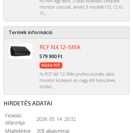
Az FMX egy aktív, 2-utas koaxiális színpadi
monitor sorozat, amely 3 modellt (10, 12 és
15...
Termék információ
RCF NX 12-SMA
579 900 Ft
Márka: RCF
Az RCF NX 12-SMA professzionális aktív
monitor közepes és nagy élő helyszínek,
stúdió...
HIRDETÉS ADATAI
Feladás
2026. 05. 14. 20:32
időpontja:
Megtekintve:
308 alkalommal