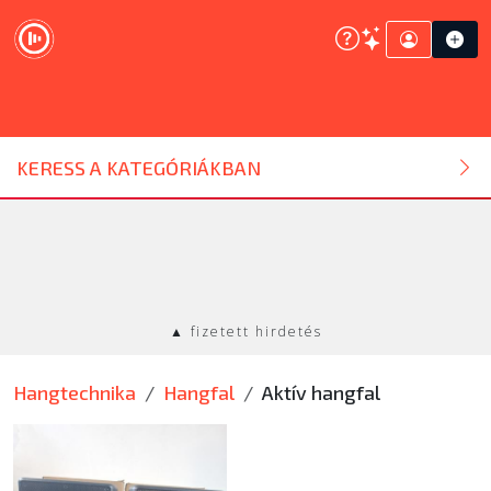
DJ ESZKÖZ
KERESS A KATEGÓRIÁKBAN
HANGTECHNIKA
FÉNYTECHNIKA
▲ fizetett hirdetés
STÚDIÓTECHNIKA
Hangtechnika
Hangfal
Aktív hangfal
EGYÉB
SZOLGÁLTATÁSOK