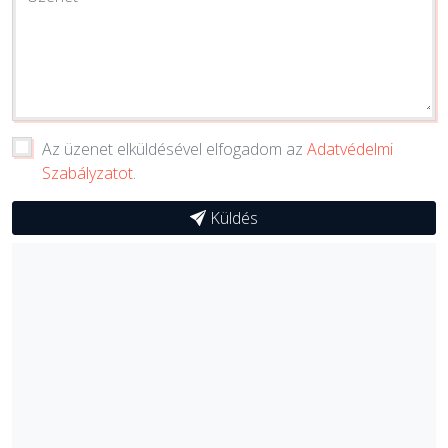
Az üzenet elküldésével elfogadom az
Adatvédelmi
Szabályzatot
.
Küldés