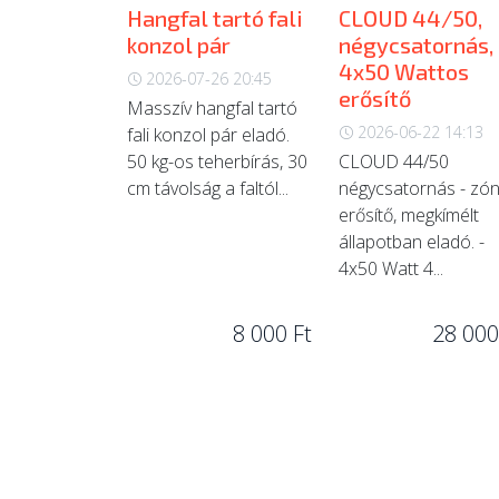
Hangfal tartó fali
CLOUD 44/50,
konzol pár
négycsatornás,
4x50 Wattos
2026-07-26 20:45
erősítő
Masszív hangfal tartó
2026-06-22 14:13
fali konzol pár eladó.
50 kg-os teherbírás, 30
CLOUD 44/50
cm távolság a faltól...
négycsatornás - zón
erősítő, megkímélt
állapotban eladó. -
4x50 Watt 4...
8 000 Ft
28 000