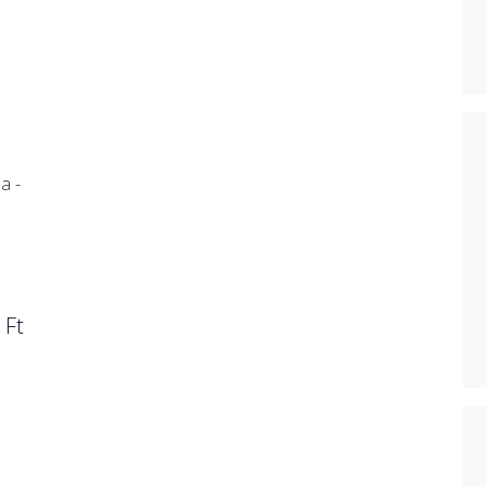
a -
 Ft