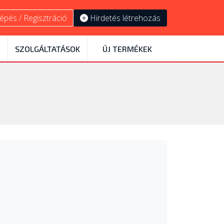
épés / Regisztráció
Hirdetés létrehozás
SZOLGÁLTATÁSOK
ÚJ TERMÉKEK