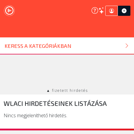
DJ ESZKÖZ
KERESS A KATEGÓRIÁKBAN
HANGTECHNIKA
FÉNYTECHNIKA
▲ fizetett hirdetés
STÚDIÓTECHNIKA
WLACI HIRDETÉSEINEK LISTÁZÁSA
EGYÉB
Nincs megjeleníthető hirdetés.
SZOLGÁLTATÁSOK