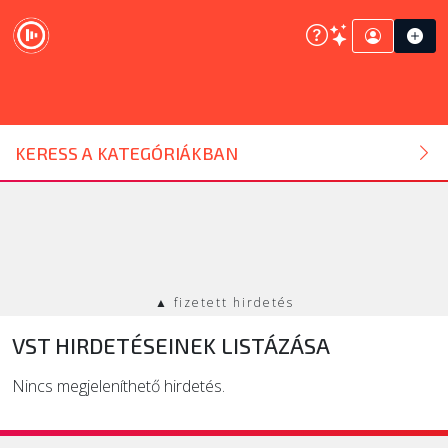
DJ ESZKÖZ
KERESS A KATEGÓRIÁKBAN
HANGTECHNIKA
FÉNYTECHNIKA
▲ fizetett hirdetés
STÚDIÓTECHNIKA
VST HIRDETÉSEINEK LISTÁZÁSA
EGYÉB
Nincs megjeleníthető hirdetés.
SZOLGÁLTATÁSOK