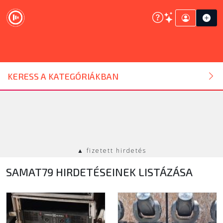
DJ ESZKÖZ
KERESS A KATEGÓRIÁKBAN
HANGTECHNIKA
FÉNYTECHNIKA
▲ fizetett hirdetés
STÚDIÓTECHNIKA
SAMAT79 HIRDETÉSEINEK LISTÁZÁSA
EGYÉB
SZOLGÁLTATÁSOK