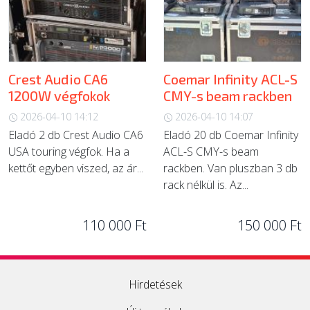
ÚJ TERMÉKEK
Crest Audio CA6
Coemar Infinity ACL-S
1200W végfokok
CMY-s beam rackben
2026-04-10 14:12
2026-04-10 14:07
Eladó 2 db Crest Audio CA6
Eladó 20 db Coemar Infinity
USA touring végfok. Ha a
ACL-S CMY-s beam
kettőt egyben viszed, az ár...
rackben. Van pluszban 3 db
rack nélkül is. Az...
110 000 Ft
150 000 Ft
Hirdetések