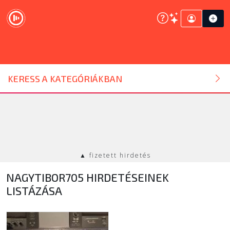
DJ ESZKÖZ
KERESS A KATEGÓRIÁKBAN
HANGTECHNIKA
FÉNYTECHNIKA
▲ fizetett hirdetés
STÚDIÓTECHNIKA
NAGYTIBOR705 HIRDETÉSEINEK
EGYÉB
LISTÁZÁSA
SZOLGÁLTATÁSOK