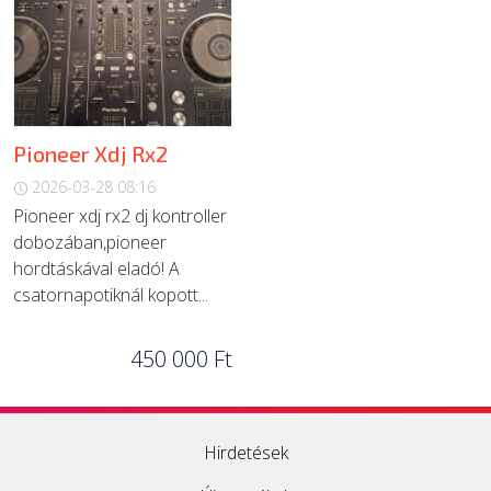
ÚJ TERMÉKEK
Pioneer Xdj Rx2
2026-03-28 08:16
Pioneer xdj rx2 dj kontroller
dobozában,pioneer
hordtáskával eladó! A
csatornapotiknál kopott...
450 000 Ft
Hirdetések