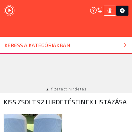
DJ ESZKÖZ
KERESS A KATEGÓRIÁKBAN
HANGTECHNIKA
FÉNYTECHNIKA
▲ fizetett hirdetés
STÚDIÓTECHNIKA
KISS ZSOLT 92 HIRDETÉSEINEK LISTÁZÁSA
EGYÉB
SZOLGÁLTATÁSOK