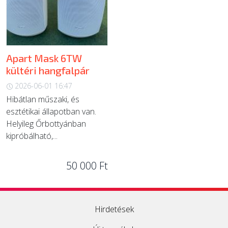
ÚJ TERMÉKEK
Apart Mask 6TW
kültéri hangfalpár
2026-06-01 16:47
Hibátlan műszaki, és
esztétikai állapotban van.
Helyileg Őrbottyánban
kipróbálható,...
50 000 Ft
Hirdetések