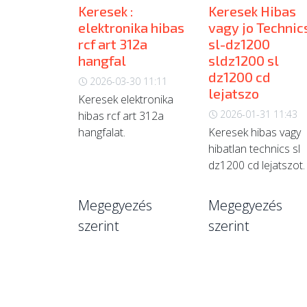
Keresek :
Keresek Hibas
elektronika hibas
vagy jo Technic
rcf art 312a
sl-dz1200
hangfal
sldz1200 sl
dz1200 cd
2026-03-30 11:11
lejatszo
Keresek elektronika
2026-01-31 11:43
hibas rcf art 312a
hangfalat.
Keresek hibas vagy
hibatlan technics sl
dz1200 cd lejatszot.
Megegyezés
Megegyezés
szerint
szerint