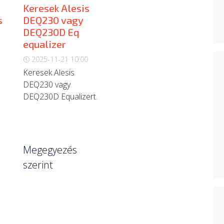
Keresek Alesis
s
DEQ230 vagy
DEQ230D Eq
equalizer
2025-11-21 10:00
Keresek Alesis
DEQ230 vagy
DEQ230D Equalizert.
Megegyezés
szerint