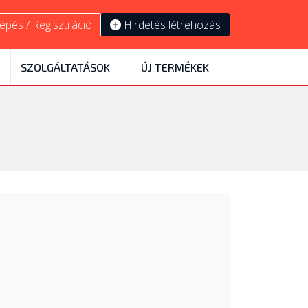
épés / Regisztráció
Hirdetés létrehozás
SZOLGÁLTATÁSOK
ÚJ TERMÉKEK