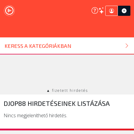
DJ ESZKÖZ
KERESS A KATEGÓRIÁKBAN
HANGTECHNIKA
FÉNYTECHNIKA
▲ fizetett hirdetés
STÚDIÓTECHNIKA
DJOP88 HIRDETÉSEINEK LISTÁZÁSA
EGYÉB
Nincs megjeleníthető hirdetés.
SZOLGÁLTATÁSOK