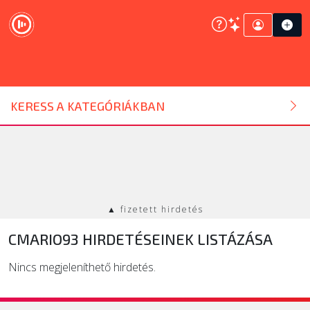
DJ ESZKÖZ
KERESS A KATEGÓRIÁKBAN
HANGTECHNIKA
FÉNYTECHNIKA
▲ fizetett hirdetés
STÚDIÓTECHNIKA
CMARIO93 HIRDETÉSEINEK LISTÁZÁSA
EGYÉB
Nincs megjeleníthető hirdetés.
SZOLGÁLTATÁSOK