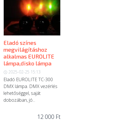
Eladó színes
megvilágításhoz
alkalmas EUROLITE
lámpa,disko lámpa
2025-02-25 15:13
Eladó EUROLITE TC-300
DMX lámpa. DMX vezérlés
lehetőséggel, saját
dobozában, jó...
12 000 Ft