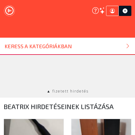
DJ ESZKÖZ
KERESS A KATEGÓRIÁKBAN
HANGTECHNIKA
FÉNYTECHNIKA
▲ fizetett hirdetés
STÚDIÓTECHNIKA
BEATRIX HIRDETÉSEINEK LISTÁZÁSA
EGYÉB
SZOLGÁLTATÁSOK