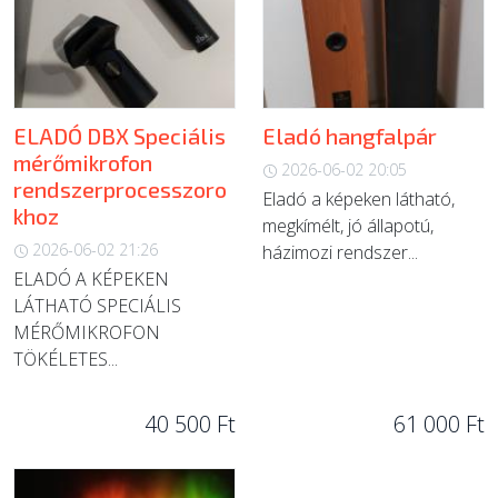
ÚJ TERMÉKEK
ELADÓ DBX Speciális
Eladó hangfalpár
mérőmikrofon
2026-06-02 20:05
rendszerprocesszoro
Eladó a képeken látható,
khoz
megkímélt, jó állapotú,
2026-06-02 21:26
házimozi rendszer...
ELADÓ A KÉPEKEN
LÁTHATÓ SPECIÁLIS
MÉRŐMIKROFON
TÖKÉLETES...
40 500 Ft
61 000 Ft