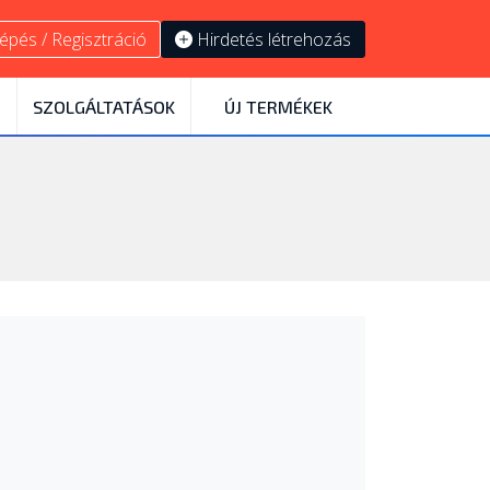
épés / Regisztráció
Hirdetés létrehozás
SZOLGÁLTATÁSOK
ÚJ TERMÉKEK