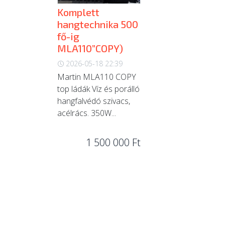
Komplett
hangtechnika 500
fő-ig
MLA110”COPY)
2026-05-18 22:39
Martin MLA110 COPY
top ládák Víz és porálló
hangfalvédó szivacs,
acélrács. 350W...
1 500 000 Ft