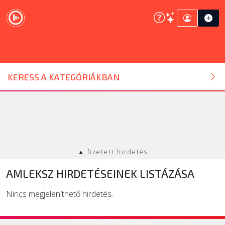
DJ ESZKÖZ
KERESS A KATEGÓRIÁKBAN
HANGTECHNIKA
FÉNYTECHNIKA
▲ fizetett hirdetés
STÚDIÓTECHNIKA
AMLEKSZ HIRDETÉSEINEK LISTÁZÁSA
EGYÉB
Nincs megjeleníthető hirdetés.
SZOLGÁLTATÁSOK