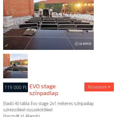
ÚJ TERMÉKEK
EVO stage
119 000 Ft
Műveletek
színpadlap
Eladó 40 tábla Evo stage 2x1 méteres színpadlap
szintezőkkel összekötőkkel
Használt jó állapotú