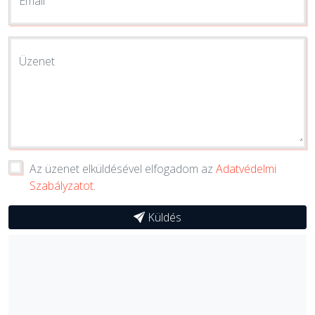
Email
Üzenet
Az üzenet elküldésével elfogadom az
Adatvédelmi
Szabályzatot
.
Küldés