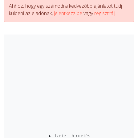
Ahhoz, hogy egy számodra kedvezőbb ajánlatot tudj
küldeni az eladónak,
jelentkezz be
vagy
regisztrálj.
▲ fizetett hirdetés