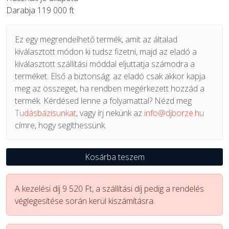
Darabja 119 000 ft
Ez egy megrendelhető termék, amit az általad
kiválasztott módon ki tudsz fizetni, majd az eladó a
kiválasztott szállítási móddal eljuttatja számodra a
terméket. Első a biztonság: az eladó csak akkor kapja
meg az összeget, ha rendben megérkezett hozzád a
termék. Kérdésed lenne a folyamattal? Nézd meg
Tudásbázisunkat
, vagy írj nekünk az
info@djborze.hu
címre, hogy segíthessünk.
Kosárba teszem
A kezelési díj 9 520 Ft, a szállítási díj pedig a rendelés
véglegesítése során kerül kiszámításra.