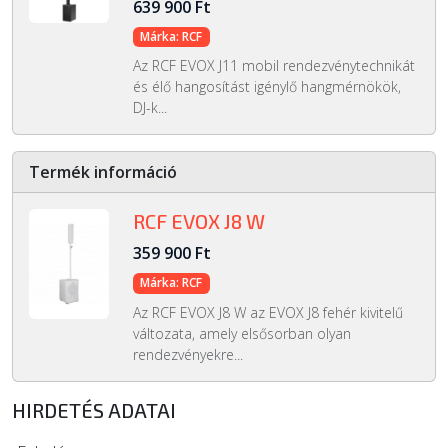
639 900 Ft
Márka: RCF
Az RCF EVOX J11 mobil rendezvénytechnikát
és élő hangosítást igénylő hangmérnökök,
DJ-k...
Termék információ
RCF EVOX J8 W
359 900 Ft
Márka: RCF
Az RCF EVOX J8 W az EVOX J8 fehér kivitelű
változata, amely elsősorban olyan
rendezvényekre...
HIRDETÉS ADATAI