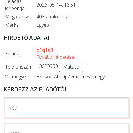
Feladás
2026. 05. 14. 18:51
időpontja:
Megtekintve:
403 alkalommal
Márka:
Egyéb
HIRDETŐ ADATAI
q1q1q1
Feladó:
További hirdetései
+3620933
Telefonszám:
Mutasd
Vármegye:
Borsod-Abaúj-Zemplén vármegye
KÉRDEZZ AZ ELADÓTÓL
Név