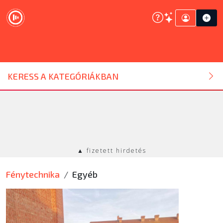
DJ ESZKÖZ
KERESS A KATEGÓRIÁKBAN
HANGTECHNIKA
FÉNYTECHNIKA
▲ fizetett hirdetés
STÚDIÓTECHNIKA
Fénytechnika
Egyéb
EGYÉB
SZOLGÁLTATÁSOK