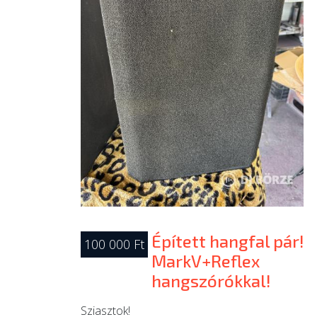
Épített hangfal pár!
100 000 Ft
MarkV+Reflex
hangszórókkal!
Sziasztok!