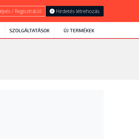
épés / Regisztráció
Hirdetés létrehozás
SZOLGÁLTATÁSOK
ÚJ TERMÉKEK