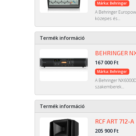
Márka: Behringer
A Behringer Europowe
közepes és...
Termék információ
BEHRINGER N
167 000 Ft
Márka: Behringer
A Behringer NX6000D 
szakemberek...
Termék információ
RCF ART 712-A
205 900 Ft