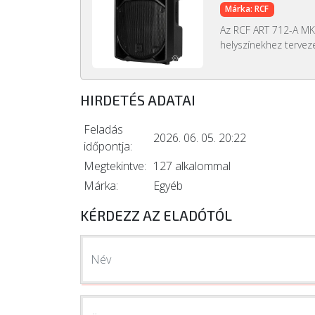
Márka: RCF
Az RCF ART 712-A MK
helyszínekhez tervezet
HIRDETÉS ADATAI
Feladás
2026. 06. 05. 20:22
időpontja:
Megtekintve:
127 alkalommal
Márka:
Egyéb
KÉRDEZZ AZ ELADÓTÓL
Név