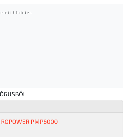
zetett hirdetés
LÓGUSBÓL
UROPOWER PMP6000