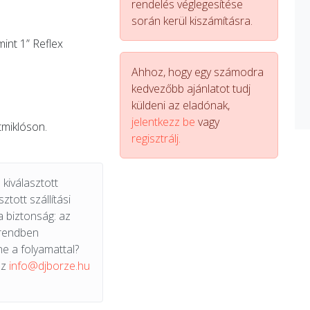
rendelés véglegesítése
során kerül kiszámításra.
int 1” Reflex
Ahhoz, hogy egy számodra
kedvezőbb ajánlatot tudj
küldeni az eladónak,
jelentkezz be
vagy
tmiklóson.
regisztrálj.
kiválasztott
ztott szállítási
a biztonság: az
 rendben
e a folyamattal?
az
info@djborze.hu