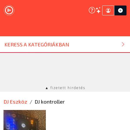
DJ ESZKÖZ
KERESS A KATEGÓRIÁKBAN
HANGTECHNIKA
FÉNYTECHNIKA
▲ fizetett hirdetés
STÚDIÓTECHNIKA
DJ Eszköz
DJ kontroller
EGYÉB
SZOLGÁLTATÁSOK