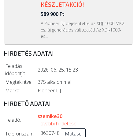
KÉSZLETAKCIÓ!
589 900 Ft
A Pioneer DJ bejelentette az XDJ-1000 MK2-
es, új generációs változatát! Az XDJ-1000-
es...
HIRDETÉS ADATAI
Feladás
2026. 06. 25. 15:23
időpontja:
Megtekintve:
375 alkalommal
Márka:
Pioneer DJ
HIRDETŐ ADATAI
szemike30
Feladó:
További hirdetései
+3630748
Telefonszám:
Mutasd