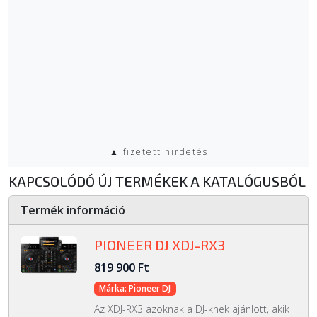
▲ fizetett hirdetés
KAPCSOLÓDÓ ÚJ TERMÉKEK A KATALÓGUSBÓL
Termék információ
PIONEER DJ XDJ-RX3
819 900 Ft
Márka: Pioneer DJ
Az XDJ-RX3 azoknak a DJ-knek ajánlott, akik