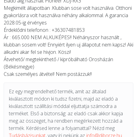
Elado alig használt Pioneer XDJ-RX3
Megkimélt állapotban .Klubban sose volt használva. Otthoni
gyakorlásra volt használva néhány alkalommal. A garancia
2028.05-ig érvényes
Érdeklődni telefonon : +36307481853
Ár : 665.000 NEM ALKUKÉPES!! Néhányszor használt ,
klubban sosem volt! Ennyiért ilyen uj állapotut nem kapsz! Aki
alkudni akar fel se hivjon. Köszi!
Átvehető/ megtekinthető / kipróbálható Orosházán
(Békésmegye)
Csak személyes átvétel! Nem postázzuk!!
Ez egy megrendelhető termék, amit az általad
kiválasztott módon ki tudsz fizetni, majd az eladó a
kiválasztott szállítási móddal eljuttatja számodra a
terméket. Első a biztonság: az eladó csak akkor kapja
meg az összeget, ha rendben megérkezett hozzád a
termék. Kérdésed lenne a folyamattal? Nézd meg
Tudásbázisunkat
, vagy írj nekünk az
info@djborze.hu