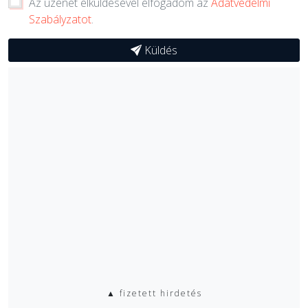
Az üzenet elküldésével elfogadom az
Adatvédelmi
Szabályzatot
.
Küldés
▲ fizetett hirdetés