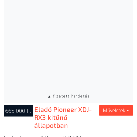
▲ fizetett hirdetés
Eladó Pioneer XDJ-
665 000 Ft
Műveletek
RX3 kitünő
állapotban