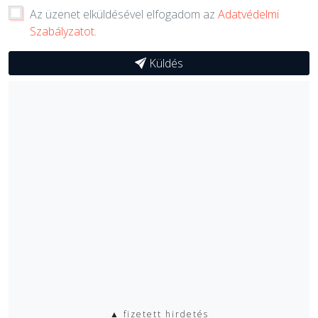
Az üzenet elküldésével elfogadom az
Adatvédelmi
Szabályzatot
.
Küldés
▲ fizetett hirdetés