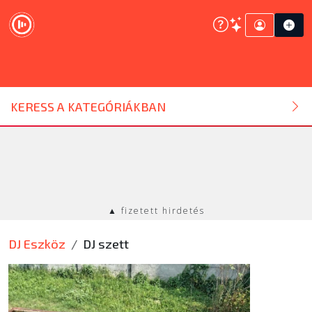
DJ ESZKÖZ
KERESS A KATEGÓRIÁKBAN
HANGTECHNIKA
FÉNYTECHNIKA
▲ fizetett hirdetés
STÚDIÓTECHNIKA
DJ Eszköz
DJ szett
EGYÉB
SZOLGÁLTATÁSOK