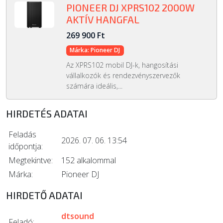
PIONEER DJ XPRS102 2000W
AKTÍV HANGFAL
269 900 Ft
Márka: Pioneer DJ
Az XPRS102 mobil DJ-k, hangosítási
vállalkozók és rendezvényszervezők
számára ideális,...
HIRDETÉS ADATAI
Feladás
2026. 07. 06. 13:54
időpontja:
Megtekintve:
152 alkalommal
Márka:
Pioneer DJ
HIRDETŐ ADATAI
dtsound
Feladó: