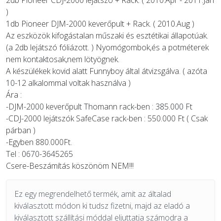
2db Pioneer CDJ-2000 lejátszó + Rack. ( 2010.Ápr - 2011.Jan
)
1db Pioneer DJM-2000 keverőpult + Rack. ( 2010.Aug )
Az eszközök kifogástalan műszaki és esztétikai állapotúak.
(a 2db lejátszó fóliázott. ) Nyomógombok,és a potméterek
nem kontaktosak,nem lötyögnek.
A készülékek kovid alatt Funnyboy által átvizsgálva. ( azóta
10-12 alkalommal voltak használva )
Ára :
-DJM-2000 keverőpult Thomann rack-ben : 385.000 Ft
-CDJ-2000 lejátszók SafeCase rack-ben : 550.000 Ft ( Csak
párban )
-Egyben 880.000Ft.
Tel : 0670-3645265
Csere-Beszámítás köszönöm NEM!!!
Ez egy megrendelhető termék, amit az általad
kiválasztott módon ki tudsz fizetni, majd az eladó a
kiválasztott szállítási móddal eljuttatja számodra a