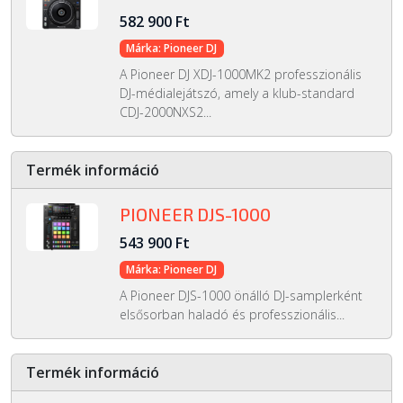
582 900 Ft
Márka: Pioneer DJ
A Pioneer DJ XDJ-1000MK2 professzionális
DJ-médialejátszó, amely a klub-standard
CDJ-2000NXS2...
Termék információ
PIONEER DJS-1000
543 900 Ft
Márka: Pioneer DJ
A Pioneer DJS-1000 önálló DJ-samplerként
elsősorban haladó és professzionális...
Termék információ