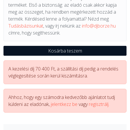
terméket. Első a biztonság: az eladó csak akkor kapja
meg az összeget, ha rendben megérkezett hozzád a
termék. Kérdésed lenne a folyamattal? Nézd meg
Tudásbázisunkat
, vagy írj nekünk az
info@djborze.hu
címre, hogy segíthessünk.
Kosárba teszem
A kezelési díj 70 400 Ft, a szállítási díj pedig a rendelés
véglegesítése során kerül kiszámításra.
Ahhoz, hogy egy számodra kedvezőbb ajánlatot tudj
küldeni az eladónak,
jelentkezz be
vagy
regisztrálj.