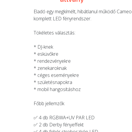
Eladó egy megkímélt, hibátlanul működő Cameo
komplett LED fényrendszer.
Tökéletes választás:
* DJ-knek
* esküvőkre
* rendezvényekre
* zenekaroknak
* céges eseményekre
* születésnapokra
* mobil hangosításhoz
Főbb jellemzők
✅ 4 db RGBWA+UV PAR LED
✅ 2 db Derby fényeffekt
✅ 4 db fehér stroboszkóp LED