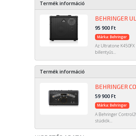
Termék információ
BEHRINGER U
95 900 Ft
Márka: Behringer
Az Ultratone K450FX
billentyűs...
Termék információ
BEHRINGER C
59 900 Ft
Márka: Behringer
A Behringer Control
stúdiók...