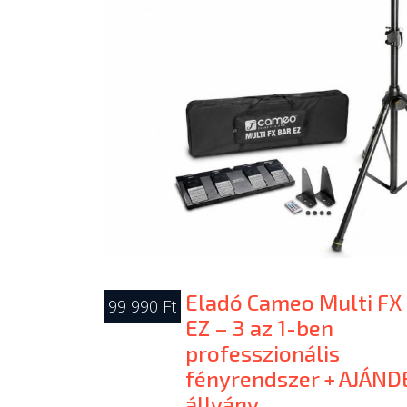
Eladó Cameo Multi FX
99 990 Ft
EZ – 3 az 1-ben
professzionális
fényrendszer + AJÁND
állvány