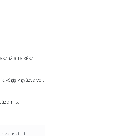
használatra kész,
k, végig vigyázva volt
tázom is.
kiválasztott