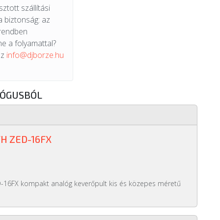
ztott szállítási
a biztonság: az
 rendben
e a folyamattal?
az
info@djborze.hu
LÓGUSBÓL
H ZED-16FX
D-16FX kompakt analóg keverőpult kis és közepes méretű