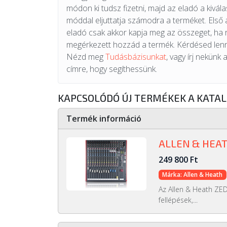
módon ki tudsz fizetni, majd az eladó a kiválas
móddal eljuttatja számodra a terméket. Első 
eladó csak akkor kapja meg az összeget, ha
megérkezett hozzád a termék. Kérdésed lenn
Nézd meg
Tudásbázisunkat
, vagy írj nekünk 
címre, hogy segíthessünk.
KAPCSOLÓDÓ ÚJ TERMÉKEK A KATA
Termék információ
ALLEN & HEAT
249 800 Ft
Márka: Allen & Heath
Az Allen & Heath ZE
fellépések,...