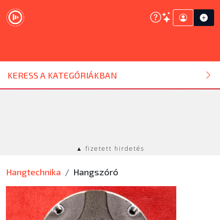
DJ ESZKÖZ
KERESS A KATEGÓRIÁKBAN
HANGTECHNIKA
FÉNYTECHNIKA
▲ fizetett hirdetés
STÚDIÓTECHNIKA
Hangtechnika
Hangszóró
EGYÉB
SZOLGÁLTATÁSOK