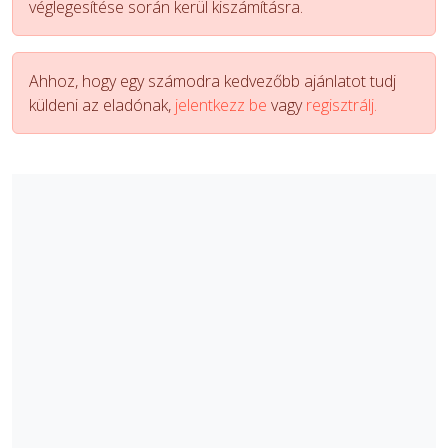
véglegesítése során kerül kiszámításra.
Ahhoz, hogy egy számodra kedvezőbb ajánlatot tudj
küldeni az eladónak,
jelentkezz be
vagy
regisztrálj.