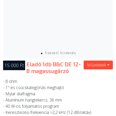
▲ fizetett hirdetés
Eladó 1db B&C DE 12-
15 000 Ft
Műveletek
8 magassugárzó
- 8 ohm
- 1"-es csúcskategóriás meghajtó
- Mylar diafragma
- Alumínium hangtekercs: 36 mm
- 40 W-os folyamatos program
- Keresztezési frekvencia >2,2 kHz (12 dB/oktáv)