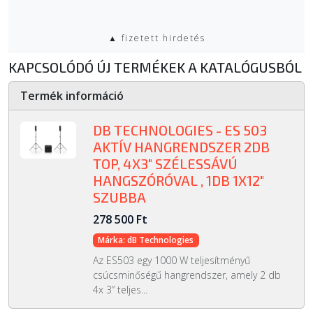
▲ fizetett hirdetés
KAPCSOLÓDÓ ÚJ TERMÉKEK A KATALÓGUSBÓL
Termék információ
DB TECHNOLOGIES - ES 503
AKTÍV HANGRENDSZER 2DB
TOP, 4X3" SZÉLESSÁVÚ
HANGSZÓRÓVAL , 1DB 1X12"
SZUBBA
278 500 Ft
Márka: dB Technologies
Az ES503 egy 1000 W teljesítményű
csúcsminőségű hangrendszer, amely 2 db
4x 3” teljes...