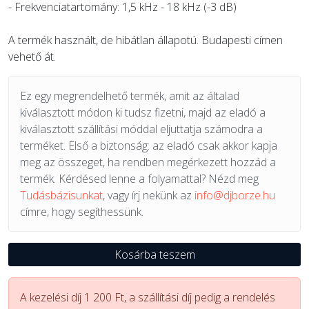
- Frekvenciatartomány: 1,5 kHz - 18 kHz (-3 dB)
A termék használt, de hibátlan állapotú. Budapesti címen
vehető át.
Ez egy megrendelhető termék, amit az általad
kiválasztott módon ki tudsz fizetni, majd az eladó a
kiválasztott szállítási móddal eljuttatja számodra a
terméket. Első a biztonság: az eladó csak akkor kapja
meg az összeget, ha rendben megérkezett hozzád a
termék. Kérdésed lenne a folyamattal? Nézd meg
Tudásbázisunkat
, vagy írj nekünk az
info@djborze.hu
címre, hogy segíthessünk.
Kosárba teszem
A kezelési díj 1 200 Ft, a szállítási díj pedig a rendelés