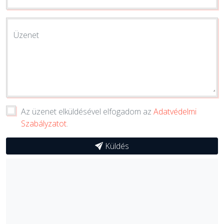
Üzenet
Az üzenet elküldésével elfogadom az
Adatvédelmi
Szabályzatot
.
Küldés