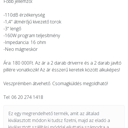
Főbb jellemzői:
-110dB érzékenység
-1,4" átmérőjű kivezető torok
-3" lengő
-160W program teljesítmény
-Impedancia: 16 ohm
-Neo mágneskör
Ára: 180 000Ft. Az ár a 2 darab driverre és a 2 darab javító
pillére vonatkozik! Az ár ésszerű keretek között alkuképes!
Veszprémben átvehető. Csomagküldés megoldható!
Tel: 06 20 274 1418
Ez egy megrendelhető termék, amit az általad
kiválasztott módon ki tudsz fizetni, majd az eladó a
kiválasztott szállítási móddal eljuttatja számodra a