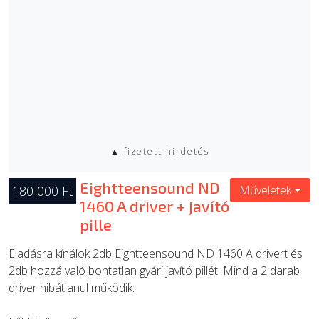
▲ fizetett hirdetés
Eightteensound ND
180 000 Ft
Műveletek
1460 A driver + javító
pille
Eladásra kínálok 2db Eightteensound ND 1460 A drivert és
2db hozzá való bontatlan gyári javító pillét. Mind a 2 darab
driver hibátlanul működik.