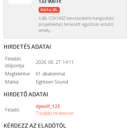
133 900 Ft
Márka: JBL
A JBL CSA140Z kereskedelmi hangosítási
projektekhez tervezett egyzónás erősítő,
amely...
HIRDETÉS ADATAI
Feladás
2026. 06. 27. 14:11
időpontja:
Megtekintve:
61 alkalommal
Márka:
Eighteen Sound
HIRDETŐ ADATAI
djwolf_123
Feladó:
További hirdetései
KÉRDEZZ AZ ELADÓTÓL