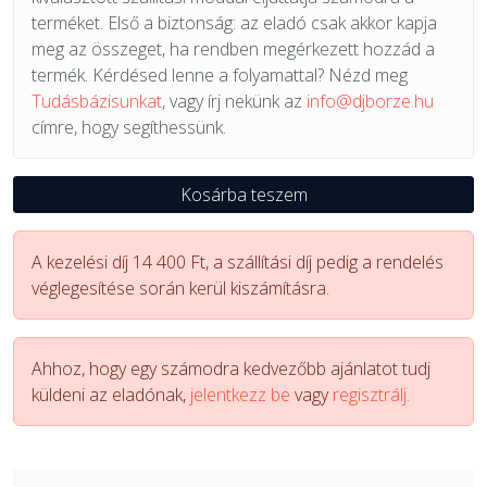
terméket. Első a biztonság: az eladó csak akkor kapja
meg az összeget, ha rendben megérkezett hozzád a
termék. Kérdésed lenne a folyamattal? Nézd meg
Tudásbázisunkat
, vagy írj nekünk az
info@djborze.hu
címre, hogy segíthessünk.
Kosárba teszem
A kezelési díj 14 400 Ft, a szállítási díj pedig a rendelés
véglegesítése során kerül kiszámításra.
Ahhoz, hogy egy számodra kedvezőbb ajánlatot tudj
küldeni az eladónak,
jelentkezz be
vagy
regisztrálj.