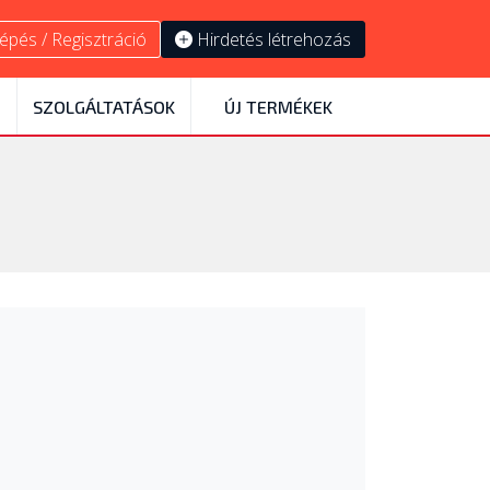
épés / Regisztráció
Hirdetés létrehozás
SZOLGÁLTATÁSOK
ÚJ TERMÉKEK