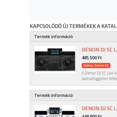
KAPCSOLÓDÓ ÚJ TERMÉKEK A KATA
Termék információ
DENON DJ SC L
485 500 Ft
Márka: Denon DJ
A Denon DJ SC Live 4 
laptopfüggetlen fellép
Termék információ
DENON DJ SC L
449 900 Ft