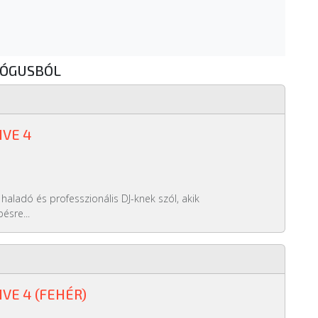
LÓGUSBÓL
IVE 4
haladó és professzionális DJ-knek szól, akik
ésre...
IVE 4 (FEHÉR)