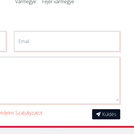
Vármegye:
Fejér vármegye
Email
édelmi Szabályzatot
.
Küldés