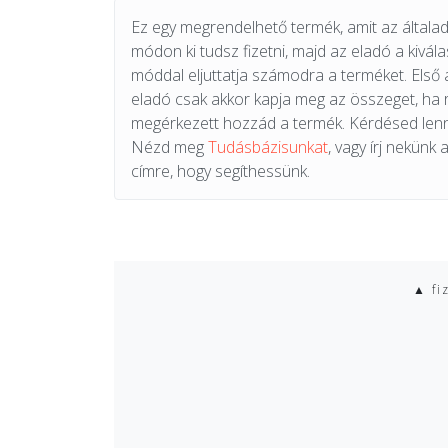
Ez egy megrendelhető termék, amit az általad 
módon ki tudsz fizetni, majd az eladó a kiválas
móddal eljuttatja számodra a terméket. Első 
eladó csak akkor kapja meg az összeget, ha
megérkezett hozzád a termék. Kérdésed lenn
Nézd meg
Tudásbázisunkat
, vagy írj nekünk 
címre, hogy segíthessünk.
▲ fi