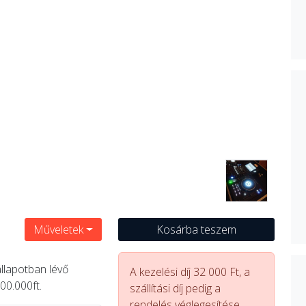
Műveletek
Kosárba teszem
állapotban lévő
A kezelési díj 32 000 Ft, a
00.000ft.
szállítási díj pedig a
rendelés véglegesítése