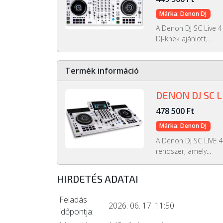
Márka: Denon DJ
A Denon DJ SC Live 4
DJ-knek ajánlott,...
Termék információ
DENON DJ SC L
478 500 Ft
Márka: Denon DJ
A Denon DJ SC LIVE 4 
rendszer, amely...
HIRDETÉS ADATAI
Feladás
2026. 06. 17. 11:50
időpontja: