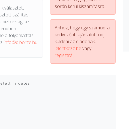
során kerül kiszámításra.
kiválasztott
ztott szállítási
a biztonság: az
Ahhoz, hogy egy számodra
 rendben
kedvezőbb ajánlatot tudj
e a folyamattal?
küldeni az eladónak,
az
info@djborze.hu
jelentkezz be
vagy
regisztrálj.
zetett hirdetés