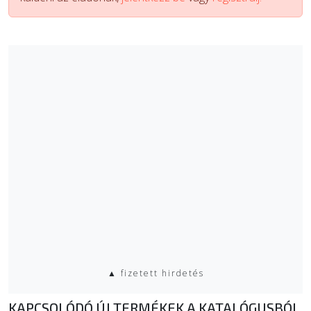
▲ fizetett hirdetés
KAPCSOLÓDÓ ÚJ TERMÉKEK A KATALÓGUSBÓL