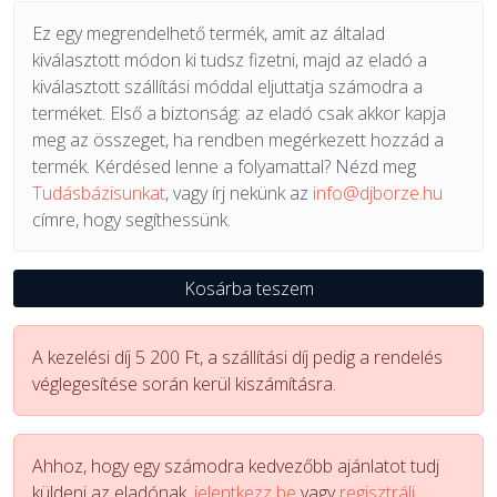
Ez egy megrendelhető termék, amit az általad
kiválasztott módon ki tudsz fizetni, majd az eladó a
kiválasztott szállítási móddal eljuttatja számodra a
terméket. Első a biztonság: az eladó csak akkor kapja
meg az összeget, ha rendben megérkezett hozzád a
termék. Kérdésed lenne a folyamattal? Nézd meg
Tudásbázisunkat
, vagy írj nekünk az
info@djborze.hu
címre, hogy segíthessünk.
Kosárba teszem
A kezelési díj 5 200 Ft, a szállítási díj pedig a rendelés
véglegesítése során kerül kiszámításra.
Ahhoz, hogy egy számodra kedvezőbb ajánlatot tudj
küldeni az eladónak,
jelentkezz be
vagy
regisztrálj.