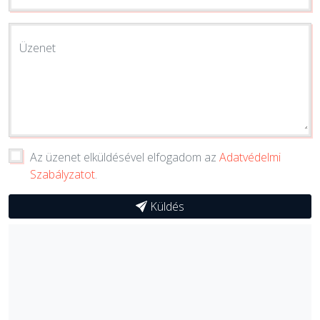
Üzenet
Az üzenet elküldésével elfogadom az
Adatvédelmi
Szabályzatot
.
Küldés