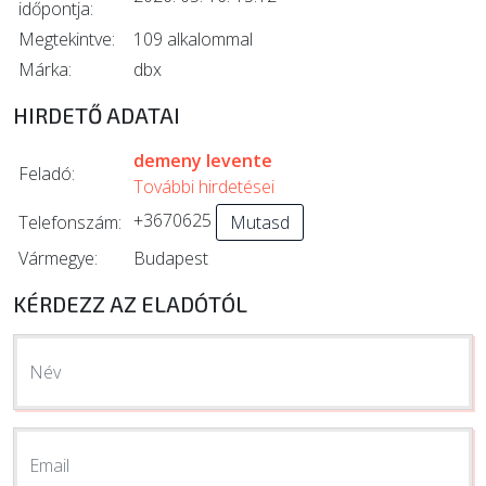
időpontja:
Megtekintve:
109 alkalommal
Márka:
dbx
HIRDETŐ ADATAI
demeny levente
Feladó:
További hirdetései
+3670625
Telefonszám:
Mutasd
Vármegye:
Budapest
KÉRDEZZ AZ ELADÓTÓL
Név
Email