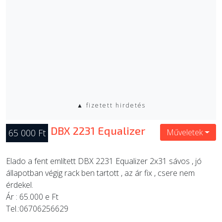
▲ fizetett hirdetés
DBX 2231 Equalizer
65 000 Ft
Műveletek
Elado a fent említett DBX 2231 Equalizer 2x31 sávos , jó
állapotban végig rack ben tartott , az ár fix , csere nem
érdekel.
Ár : 65.000 e Ft
Tel.:06706256629