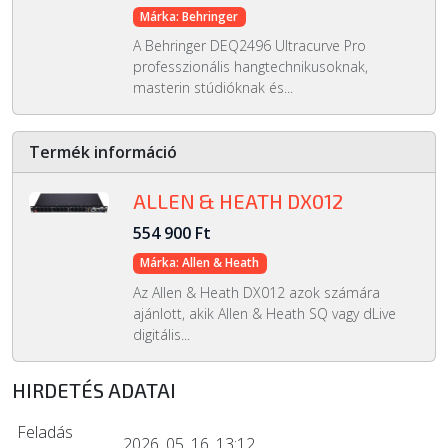
Márka: Behringer
A Behringer DEQ2496 Ultracurve Pro
professzionális hangtechnikusoknak,
masterin stúdióknak és...
Termék információ
ALLEN & HEATH DX012
554 900 Ft
Márka: Allen & Heath
Az Allen & Heath DX012 azok számára
ajánlott, akik Allen & Heath SQ vagy dLive
digitális...
HIRDETÉS ADATAI
Feladás
2026. 05. 16. 13:12