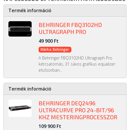
Termék információ
BEHRINGER FBQ3102HD
ULTRAGRAPH PRO
49 900 Ft
Márka: Behringer
A Behringer FBQ3102HD Ultragraph Pro
kétcsatornás, 31 sávos grafikus equalizer
elsősorban...
Termék információ
BEHRINGER DEQ2496
ULTRACURVE PRO 24-BIT/96
KHZ MESTERINGPROCESSZOR
109 900 Ft