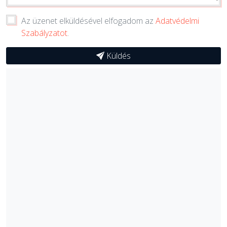
Az üzenet elküldésével elfogadom az
Adatvédelmi
Szabályzatot
.
Küldés