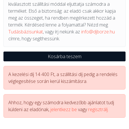
kiválasztott szállítási móddal eljuttatja számodra a
terméket. Első a biztonság: az eladó csak akkor kapja
meg az összeget, ha rendben megérkezett hozzád a
termék. Kérdésed lenne a folyamattal? Nézd meg
Tudásbázisunkat
, vagy írj nekünk az
info@djborze.hu
címre, hogy segíthessünk.
Kosárba teszem
A kezelési díj 14 400 Ft, a szállítási díj pedig a rendelés
véglegesítése során kerül kiszámításra.
Ahhoz, hogy egy számodra kedvezőbb ajánlatot tudj
küldeni az eladónak,
jelentkezz be
vagy
regisztrálj.