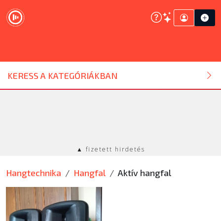
DJ ESZKÖZ
KERESS A KATEGÓRIÁKBAN
HANGTECHNIKA
FÉNYTECHNIKA
▲ fizetett hirdetés
STÚDIÓTECHNIKA
Hangtechnika
Hangfal
Aktív hangfal
EGYÉB
SZOLGÁLTATÁSOK