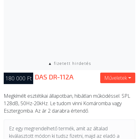
▲ fizetett hirdetés
DAS DR-112A
180 000 Ft
Műveletek
Megkímélt esztétikai állapotban, hibátlan működéssel. SPL
128dB, 50Hz-20kHz. Le tudom vinni Komáromba vagy
Esztergomba. Az ár 2 darabra értendő.
Ez egy megrendelhető termék, amit az általad
kiválasztott módon ki tudsz fizetni, majd az eladó a