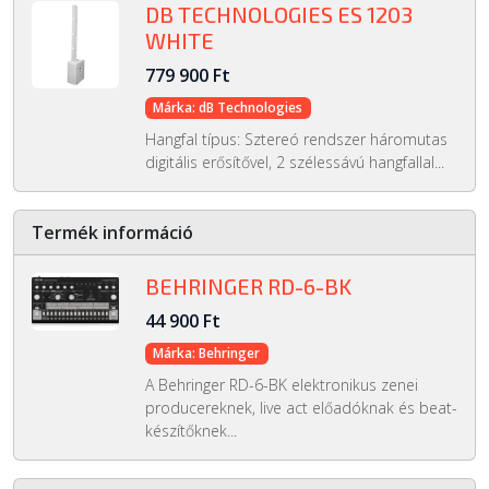
DB TECHNOLOGIES ES 1203
WHITE
779 900 Ft
Márka: dB Technologies
Hangfal típus: Sztereó rendszer háromutas
digitális erősítővel, 2 szélessávú hangfallal...
Termék információ
BEHRINGER RD-6-BK
44 900 Ft
Márka: Behringer
A Behringer RD-6-BK elektronikus zenei
producereknek, live act előadóknak és beat-
készítőknek...