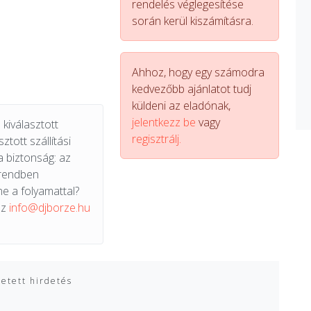
rendelés véglegesítése
során kerül kiszámításra.
Ahhoz, hogy egy számodra
kedvezőbb ajánlatot tudj
küldeni az eladónak,
jelentkezz be
vagy
kiválasztott
regisztrálj.
ztott szállítási
a biztonság: az
 rendben
e a folyamattal?
az
info@djborze.hu
zetett hirdetés