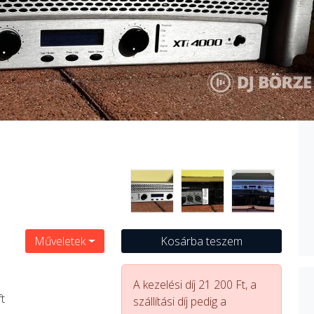
Műveletek
Kosárba teszem
A kezelési díj 21 200 Ft, a
t
szállítási díj pedig a