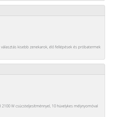
s választás kisebb zenekarok, élő fellépések és próbatermek
fal 2100 W csúcsteljesítménnyel, 10 hüvelykes mélynyomóval