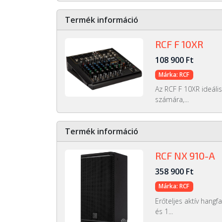
Termék információ
RCF F 10XR
108 900 Ft
Márka: RCF
Az RCF F 10XR ideáli
számára,...
Termék információ
RCF NX 910-A
358 900 Ft
Márka: RCF
Erőteljes aktív hang
és 1...