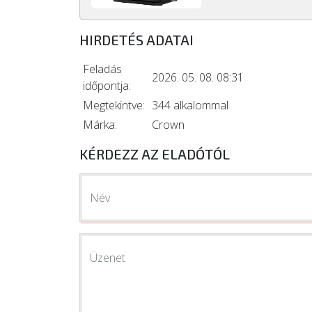
HIRDETÉS ADATAI
Feladás
2026. 05. 08. 08:31
időpontja:
Megtekintve:
344 alkalommal
Márka:
Crown
KÉRDEZZ AZ ELADÓTÓL
Név
Üzenet