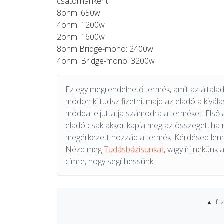
csatornánként:
8ohm: 650w
4ohm: 1200w
2ohm: 1600w
8ohm Bridge-mono: 2400w
4ohm: Bridge-mono: 3200w
Ez egy megrendelhető termék, amit az általad 
módon ki tudsz fizetni, majd az eladó a kiválas
móddal eljuttatja számodra a terméket. Első 
eladó csak akkor kapja meg az összeget, ha
megérkezett hozzád a termék. Kérdésed lenn
Nézd meg
Tudásbázisunkat
, vagy írj nekünk 
címre, hogy segíthessünk.
▲ fi