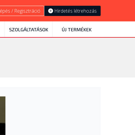
épés / Regisztráció
Hirdetés létrehozás
SZOLGÁLTATÁSOK
ÚJ TERMÉKEK