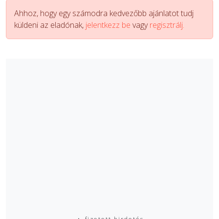
Ahhoz, hogy egy számodra kedvezőbb ajánlatot tudj
küldeni az eladónak,
jelentkezz be
vagy
regisztrálj.