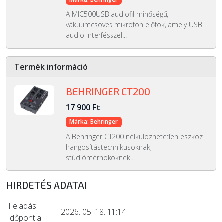
A MIC500USB audiofil minőségű,
vákuumcsöves mikrofon előfok, amely USB
audio interfésszel...
Termék információ
BEHRINGER CT200
17 900 Ft
Márka: Behringer
A Behringer CT200 nélkülözhetetlen eszköz
hangosítástechnikusoknak,
stúdiómérnököknek...
HIRDETÉS ADATAI
Feladás
2026. 05. 18. 11:14
időpontja: