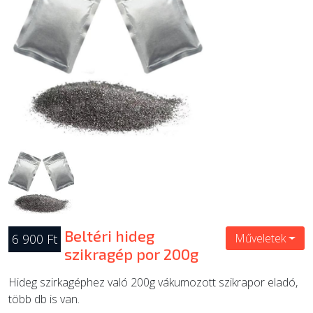
ÚJ TERMÉKEK
Beltéri hideg
6 900 Ft
Műveletek
szikragép por 200g
Hideg szirkagéphez való 200g vákumozott szikrapor eladó,
több db is van.