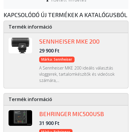
▲ fizetett hirdetés
KAPCSOLÓDÓ ÚJ TERMÉKEK A KATALÓGUSBÓL
Termék információ
SENNHEISER MKE 200
29 900 Ft
Márka: Sennheiser
A Sennheiser MKE 200 ideális választás
vloggerek, tartalomkészítők és videósok
számára,...
Termék információ
BEHRINGER MIC500USB
31 900 Ft
Márka: Behringer