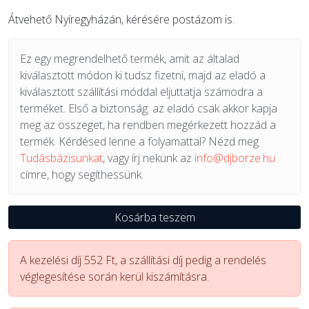
Átvehető Nyíregyházán, kérésére postázom is.
Ez egy megrendelhető termék, amit az általad
kiválasztott módon ki tudsz fizetni, majd az eladó a
kiválasztott szállítási móddal eljuttatja számodra a
terméket. Első a biztonság: az eladó csak akkor kapja
meg az összeget, ha rendben megérkezett hozzád a
termék. Kérdésed lenne a folyamattal? Nézd meg
Tudásbázisunkat
, vagy írj nekünk az
info@djborze.hu
címre, hogy segíthessünk.
Kosárba teszem
A kezelési díj 552 Ft, a szállítási díj pedig a rendelés
véglegesítése során kerül kiszámításra.