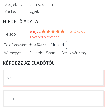
Megtekintve:
92 alkalommal
Márka:
Egyéb
HIRDETŐ ADATAI
emjoc
(4 értékelés)
Feladó:
További hirdetései
+3630377
Telefonszám:
Mutasd
Vármegye:
Szabolcs-Szatmár-Bereg vármegye
KÉRDEZZ AZ ELADÓTÓL
Név
Email