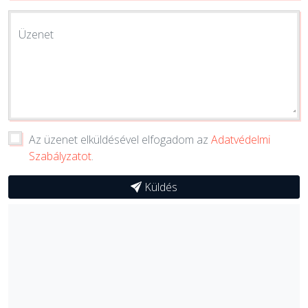
Üzenet
Az üzenet elküldésével elfogadom az
Adatvédelmi
Szabályzatot
.
Küldés