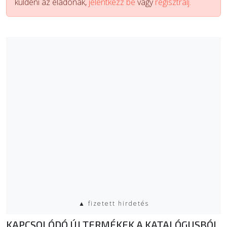
küldeni az eladónak,
jelentkezz be
vagy
regisztrálj.
▲ fizetett hirdetés
KAPCSOLÓDÓ ÚJ TERMÉKEK A KATALÓGUSBÓL