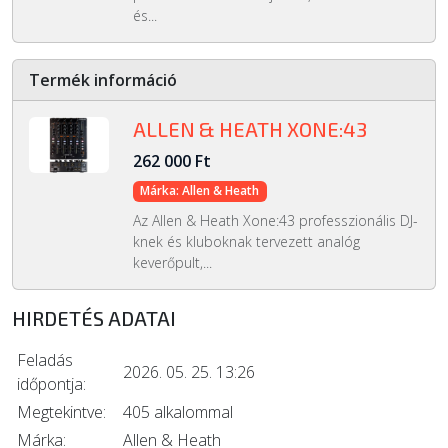
és...
Termék információ
ALLEN & HEATH XONE:43
262 000 Ft
Márka: Allen & Heath
Az Allen & Heath Xone:43 professzionális DJ-
knek és kluboknak tervezett analóg
keverőpult,...
HIRDETÉS ADATAI
Feladás
2026. 05. 25. 13:26
időpontja:
Megtekintve:
405 alkalommal
Márka:
Allen & Heath