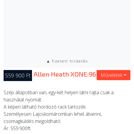
▲ fizetett hirdetés
Allen Heath XONE:96
559 900 Ft
Műveletek
Szép állapotban van, egy-két helyen látni rajta csak a
használat nyomát.
A képen látható hordozó rack tartozék.
Személyesen Lajoskomáromban lehet átvenni,
csomagküldés megoldható.
Ár: 559.900ft