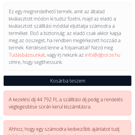
Ez egy megrendelhető termék, amit az általad
kiválasztott módon ki tudsz fizetni, majd az eladó a
kiválasztott szállítási móddal eljuttatja számodra a
terméket. Első a biztonság: az eladó csak akkor kapja
meg az összeget, ha rendben megérkezett hozzád a
termék. Kérdésed lenne a folyamattal? Nézd meg
Tudásbázisunkat
, vagy írj nekünk az
info@djborze.hu
címre, hogy segíthessünk.
Kosárba teszem
A kezelési díj 44 792 Ft, a szállítási díj pedig a rendelés
véglegesítése során kerül kiszámításra.
Ahhoz, hogy egy számodra kedvezőbb ajánlatot tudj