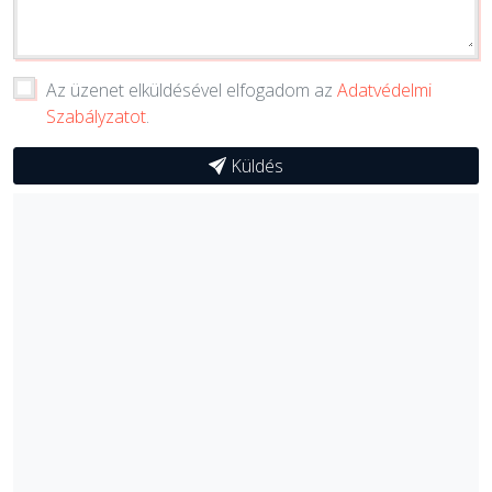
Az üzenet elküldésével elfogadom az
Adatvédelmi
Szabályzatot
.
Küldés