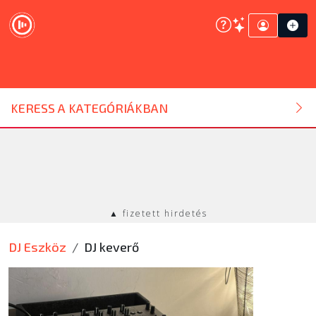
DJ ESZKÖZ
KERESS A KATEGÓRIÁKBAN
HANGTECHNIKA
FÉNYTECHNIKA
▲ fizetett hirdetés
STÚDIÓTECHNIKA
DJ Eszköz
DJ keverő
EGYÉB
SZOLGÁLTATÁSOK