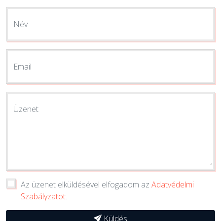
Név
Email
Üzenet
Az üzenet elküldésével elfogadom az
Adatvédelmi
Szabályzatot
.
Küldés