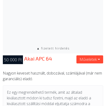
▲ fizetett hirdetés
Akai APC 64
50 000 Ft
Műveletek
Nagyon keveset használt, dobozával, számlájával (már nem
garanciális) eladó.
Ez egy megrendelhető termék, amit az általad
kiválasztott módon ki tudsz fizetni, majd az eladó a
kiválasztott szállítási móddal eljuttatja számodra a