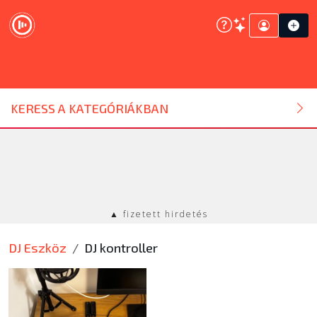
DJ ESZKÖZ
KERESS A KATEGÓRIÁKBAN
HANGTECHNIKA
FÉNYTECHNIKA
▲ fizetett hirdetés
STÚDIÓTECHNIKA
DJ Eszköz
DJ kontroller
EGYÉB
SZOLGÁLTATÁSOK