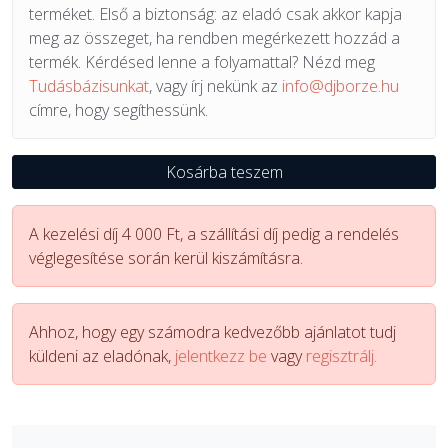
terméket. Első a biztonság: az eladó csak akkor kapja
meg az összeget, ha rendben megérkezett hozzád a
termék. Kérdésed lenne a folyamattal? Nézd meg
Tudásbázisunkat
, vagy írj nekünk az
info@djborze.hu
címre, hogy segíthessünk.
Kosárba teszem
A kezelési díj 4 000 Ft, a szállítási díj pedig a rendelés
véglegesítése során kerül kiszámításra.
Ahhoz, hogy egy számodra kedvezőbb ajánlatot tudj
küldeni az eladónak,
jelentkezz be
vagy
regisztrálj.