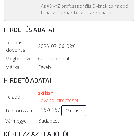
Az XDJ-AZ professzionális DJ-knek és haladó
felhasználóknak készült, akik önálló...
HIRDETÉS ADATAI
Feladás
2026. 07. 06. 08:01
időpontja:
Megtekintve:
62 alkalommal
Márka:
Egyéb
HIRDETŐ ADATAI
skitish
Feladó:
További hirdetései
+3670367
Telefonszám:
Mutasd
Vármegye:
Budapest
KÉRDEZZ AZ ELADÓTÓL