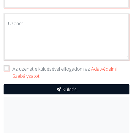
Üzenet
Az üzenet elküldésével elfogadom az
Adatvédelmi
Szabályzatot
.
Küldés