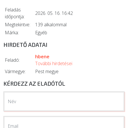
Feladás
2026. 05. 16. 16:42
időpontja:
Megtekintve:
139 alkalommal
Márka:
Egyéb
HIRDETŐ ADATAI
hbene
Feladó:
További hirdetései
Vármegye:
Pest megye
KÉRDEZZ AZ ELADÓTÓL
Név
Email