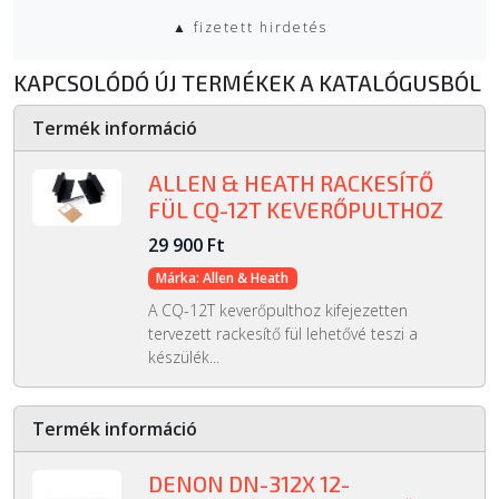
▲ fizetett hirdetés
KAPCSOLÓDÓ ÚJ TERMÉKEK A KATALÓGUSBÓL
Termék információ
ALLEN & HEATH RACKESÍTŐ
FÜL CQ-12T KEVERŐPULTHOZ
29 900 Ft
Márka: Allen & Heath
A CQ-12T keverőpulthoz kifejezetten
tervezett rackesítő fül lehetővé teszi a
készülék...
Termék információ
DENON DN-312X 12-