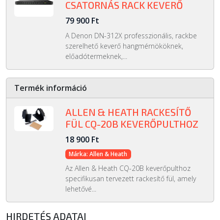
CSATORNÁS RACK KEVERŐ
79 900 Ft
A Denon DN-312X professzionális, rackbe
szerelhető keverő hangmérnököknek,
előadótermeknek,...
Termék információ
ALLEN & HEATH RACKESÍTŐ
FÜL CQ-20B KEVERŐPULTHOZ
18 900 Ft
Márka: Allen & Heath
Az Allen & Heath CQ-20B keverőpulthoz
specifikusan tervezett rackesítő fül, amely
lehetővé...
HIRDETÉS ADATAI