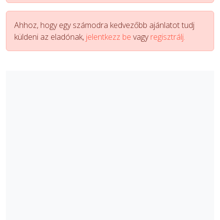
Ahhoz, hogy egy számodra kedvezőbb ajánlatot tudj
küldeni az eladónak,
jelentkezz be
vagy
regisztrálj.