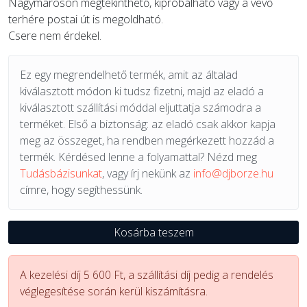
Nagymaroson megtekinthető, kipróbálható vagy a vevő
terhére postai út is megoldható.
Csere nem érdekel.
Ez egy megrendelhető termék, amit az általad
kiválasztott módon ki tudsz fizetni, majd az eladó a
kiválasztott szállítási móddal eljuttatja számodra a
terméket. Első a biztonság: az eladó csak akkor kapja
meg az összeget, ha rendben megérkezett hozzád a
termék. Kérdésed lenne a folyamattal? Nézd meg
Tudásbázisunkat
, vagy írj nekünk az
info@djborze.hu
címre, hogy segíthessünk.
Kosárba teszem
A kezelési díj 5 600 Ft, a szállítási díj pedig a rendelés
véglegesítése során kerül kiszámításra.