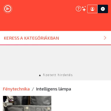
DJ ESZKÖZ
KERESS A KATEGÓRIÁKBAN
HANGTECHNIKA
FÉNYTECHNIKA
▲ fizetett hirdetés
STÚDIÓTECHNIKA
Fénytechnika
Intelligens lámpa
EGYÉB
SZOLGÁLTATÁSOK