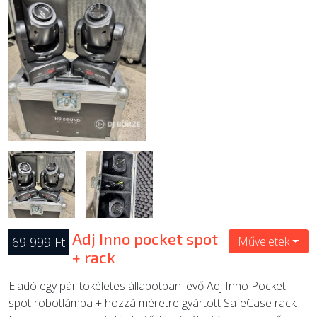
ÚJ TERMÉKEK
Adj Inno pocket spot
69 999 Ft
Műveletek
+ rack
Eladó egy pár tökéletes állapotban levő Adj Inno Pocket
spot robotlámpa + hozzá méretre gyártott SafeCase rack.