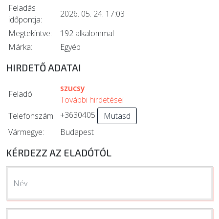
Feladás
2026. 05. 24. 17:03
időpontja:
Megtekintve:
192 alkalommal
Márka:
Egyéb
HIRDETŐ ADATAI
szucsy
Feladó:
További hirdetései
+3630405
Telefonszám:
Mutasd
Vármegye:
Budapest
KÉRDEZZ AZ ELADÓTÓL
Név