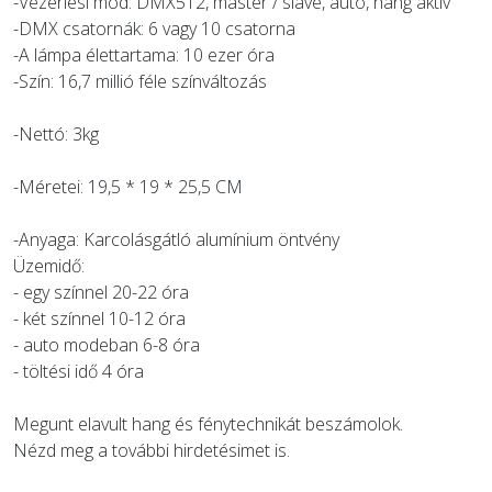
-Vezérlési mód: DMX512, master / slave, auto, hang aktív
-DMX csatornák: 6 vagy 10 csatorna
-A lámpa élettartama: 10 ezer óra
-Szín: 16,7 millió féle színváltozás
-Nettó: 3kg
-Méretei: 19,5 * 19 * 25,5 CM
-Anyaga: Karcolásgátló alumínium öntvény
Üzemidő:
- egy színnel 20-22 óra
- két színnel 10-12 óra
- auto modeban 6-8 óra
- töltési idő 4 óra
Megunt elavult hang és fénytechnikát beszámolok.
Nézd meg a további hirdetésimet is.