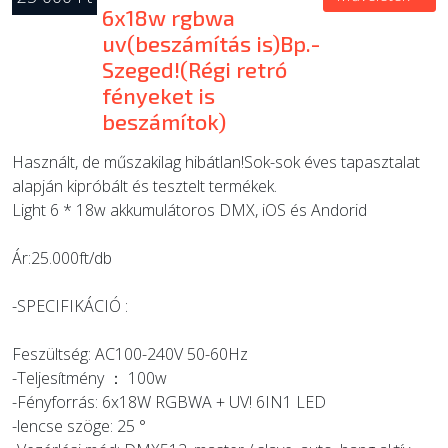
6x18w rgbwa
uv(beszámítás is)Bp.-
Szeged!(Régi retró
fényeket is
beszámítok)
Használt, de műszakilag hibátlan!Sok-sok éves tapasztalat
alapján kipróbált és tesztelt termékek.
Light 6 * 18w akkumulátoros DMX, iOS és Andorid
Ár:25.000ft/db
-SPECIFIKÁCIÓ :
Feszültség: AC100-240V 50-60Hz
-Teljesítmény ： 100w
-Fényforrás: 6x18W RGBWA + UV! 6IN1 LED
-lencse szöge: 25 °