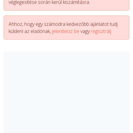
véglegesítése során kerül kiszámításra.
Ahhoz, hogy egy számodra kedvezőbb ajánlatot tudj
küldeni az eladónak,
jelentkezz be
vagy
regisztrálj.