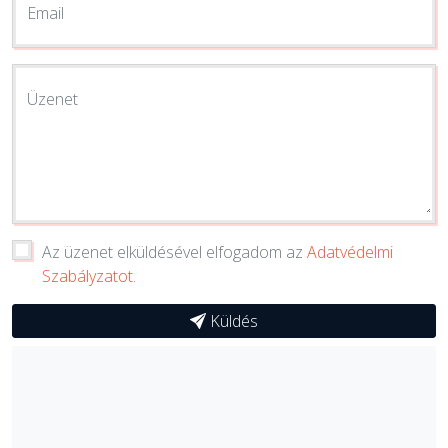
Email
Üzenet
Az üzenet elküldésével elfogadom az
Adatvédelmi
Szabályzatot
.
Küldés