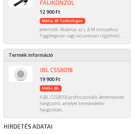
FALIKONZOL
12 900 Ft
Márka: dB Technologies
Jellemzők: Alkalmas az L & M sorozathoz
Függőlegesen vagy vízszintesen rögzíthető...
Termék információ
JBL CSS8018
19 900 Ft
Márka: JBL
A JBL CSS8018 professzionális álmennyezeti
hangszóró, amelyet kereskedelmi
hangosítási...
HIRDETÉS ADATAI