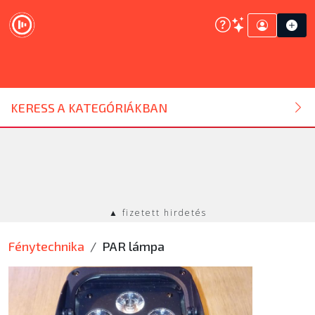
DJ ESZKÖZ
KERESS A KATEGÓRIÁKBAN
HANGTECHNIKA
FÉNYTECHNIKA
▲ fizetett hirdetés
STÚDIÓTECHNIKA
Fénytechnika
PAR lámpa
EGYÉB
SZOLGÁLTATÁSOK