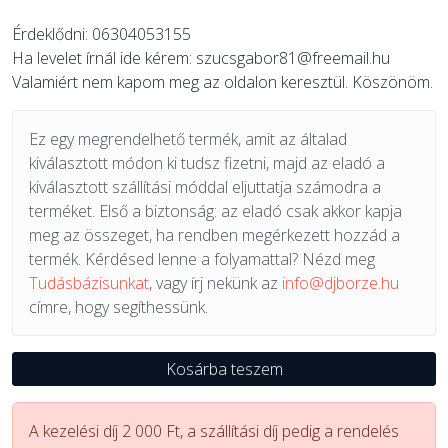
Érdeklődni: 06304053155
Ha levelet írnál ide kérem:
szucsgabor81@freemail.hu
Valamiért nem kapom meg az oldalon keresztül. Köszönöm.
Ez egy megrendelhető termék, amit az általad
kiválasztott módon ki tudsz fizetni, majd az eladó a
kiválasztott szállítási móddal eljuttatja számodra a
terméket. Első a biztonság: az eladó csak akkor kapja
meg az összeget, ha rendben megérkezett hozzád a
termék. Kérdésed lenne a folyamattal? Nézd meg
Tudásbázisunkat
, vagy írj nekünk az
info@djborze.hu
címre, hogy segíthessünk.
Kosárba teszem
A kezelési díj 2 000 Ft, a szállítási díj pedig a rendelés