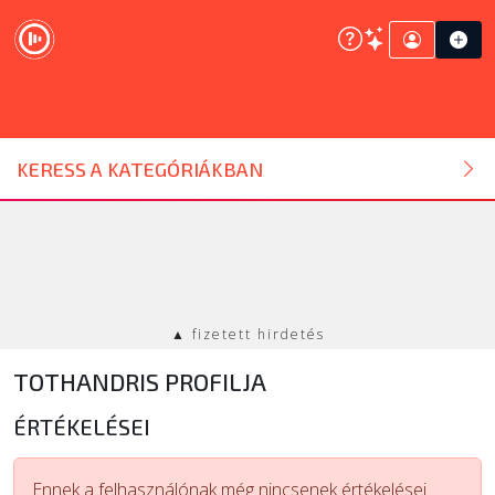
DJ ESZKÖZ
KERESS A KATEGÓRIÁKBAN
HANGTECHNIKA
FÉNYTECHNIKA
▲ fizetett hirdetés
STÚDIÓTECHNIKA
TOTHANDRIS PROFILJA
EGYÉB
ÉRTÉKELÉSEI
SZOLGÁLTATÁSOK
Ennek a felhasználónak még nincsenek értékelései.