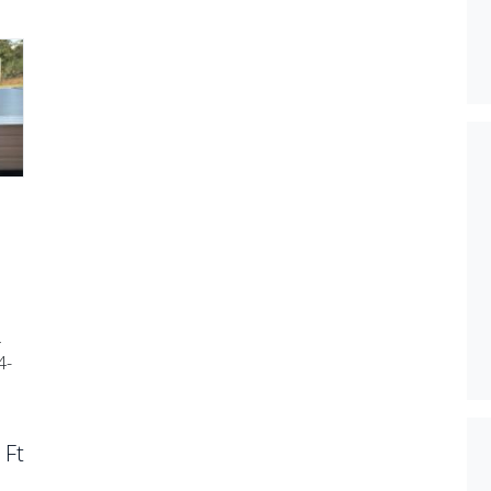
.
4-
 Ft