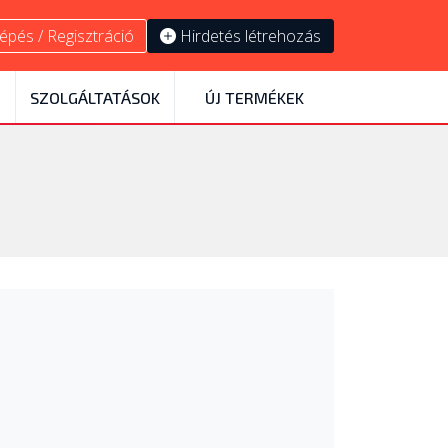
épés / Regisztráció
Hirdetés létrehozás
SZOLGÁLTATÁSOK
ÚJ TERMÉKEK