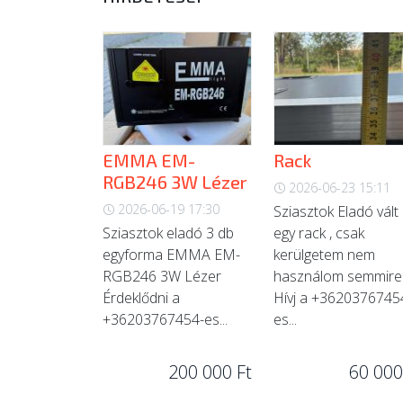
EMMA EM-
Rack
RGB246 3W Lézer
2026-06-23 15:11
2026-06-19 17:30
Sziasztok Eladó vált
Sziasztok eladó 3 db
egy rack , csak
egyforma EMMA EM-
kerülgetem nem
RGB246 3W Lézer
használom semmire
Érdeklődni a
Hívj a +3620376745
+36203767454-es...
es...
200 000 Ft
60 000