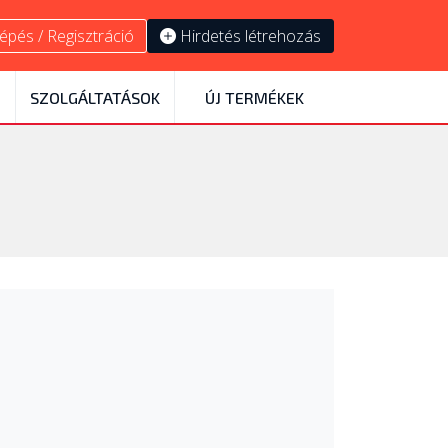
épés / Regisztráció
Hirdetés létrehozás
SZOLGÁLTATÁSOK
ÚJ TERMÉKEK