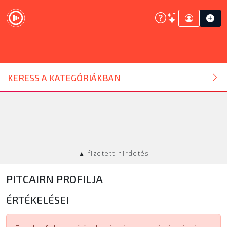
DJ ESZKÖZ
KERESS A KATEGÓRIÁKBAN
HANGTECHNIKA
FÉNYTECHNIKA
▲ fizetett hirdetés
STÚDIÓTECHNIKA
PITCAIRN PROFILJA
EGYÉB
ÉRTÉKELÉSEI
SZOLGÁLTATÁSOK