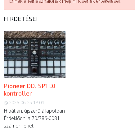
Ennek a felhasználónak még nincsenek értékelései.
ÚJ TERMÉKEK
HIRDETÉSEI
Pioneer DDJ SP1 DJ
kontroller
2026-06-25 18:04
Hibátlan, újszerű állapotban
Érdeklődni a 70/786-0081
számon lehet