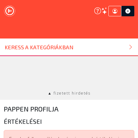
DJ ESZKÖZ
KERESS A KATEGÓRIÁKBAN
HANGTECHNIKA
FÉNYTECHNIKA
▲ fizetett hirdetés
STÚDIÓTECHNIKA
PAPPEN PROFILJA
EGYÉB
ÉRTÉKELÉSEI
SZOLGÁLTATÁSOK