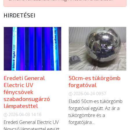
ÚJ TERMÉKEK
HIRDETÉSEI
Eredeti General
50cm-es tükörgömb
Electric UV
forgatóval
fénycsövek
2026-04-24 09:57
szabadonsugárzó
Eladó 50cm-es tükörgömb
lámpatesttel
forgatóval együtt. Az ár a
2026-04-03 14:16
tükörgömbre és a
Eredeti General Electric UV
forgatójára...
fénycső lámpatesttel együtt