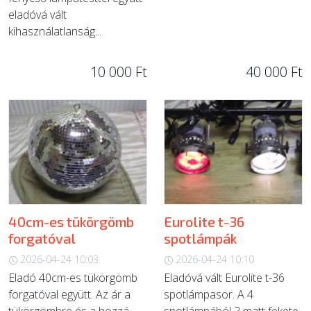
eladóvá vált
kihasználatlanság...
10 000 Ft
40 000 Ft
40cm-es tükörgömb
Eurolite t-36
forgatóval
spotlámpák
2026-04-24 10:03
2026-04-24 10:10
Eladó 40cm-es tükörgömb
Eladóvá vált Eurolite t-36
forgatóval együtt. Az ár a
spotlámpasor. A 4