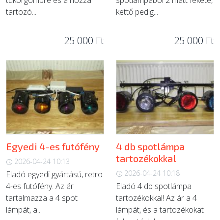
tükörgömbre és a hozzá
spotlámpából 2 matt fekete,
tartozó...
kettő pedig...
25 000 Ft
25 000 Ft
Egyedi 4-es futófény
4 db spotlámpa
tartozékokkal
2026-04-24 10:13
2026-04-24 10:18
Eladó egyedi gyártású, retro
4-es futófény. Az ár
Eladó 4 db spotlámpa
tartalmazza a 4 spot
tartozékokkal! Az ár a 4
lámpát, a...
lámpát, és a tartozékokat