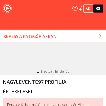
DJ ESZKÖZ
KERESS A KATEGÓRIÁKBAN
HANGTECHNIKA
FÉNYTECHNIKA
▲ fizetett hirdetés
STÚDIÓTECHNIKA
NAGYLEVENTE97 PROFILJA
EGYÉB
ÉRTÉKELÉSEI
SZOLGÁLTATÁSOK
Ennek a felhasználónak még nincsenek értékelései.