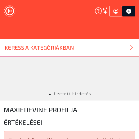
DJ ESZKÖZ
KERESS A KATEGÓRIÁKBAN
HANGTECHNIKA
FÉNYTECHNIKA
▲ fizetett hirdetés
STÚDIÓTECHNIKA
MAXIEDEVINE PROFILJA
EGYÉB
ÉRTÉKELÉSEI
SZOLGÁLTATÁSOK