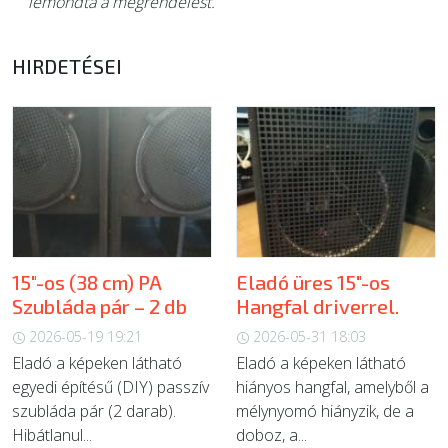
lemondta a megrendelést.
HIRDETÉSEI
15"-os (38 cm) PA
Eladó üres 15"-os
Szubláda pár – 2 db
Hangfal driverrel.
2026-05-19 19:21
2026-05-31 18:03
Eladó a képeken látható
Eladó a képeken látható
egyedi építésű (DIY) passzív
hiányos hangfal, amelyből a
szubláda pár (2 darab).
mélynyomó hiányzik, de a
Hibátlanul...
doboz, a...