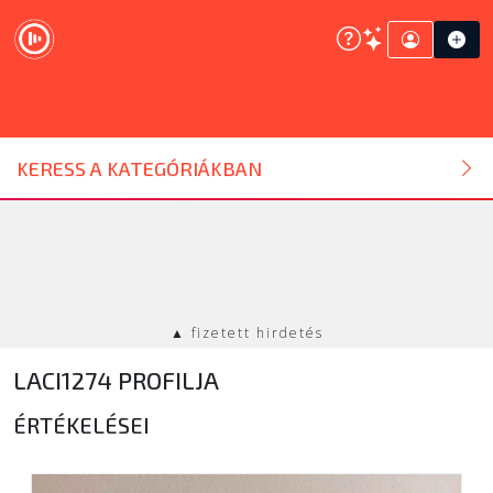
DJ ESZKÖZ
KERESS A KATEGÓRIÁKBAN
HANGTECHNIKA
FÉNYTECHNIKA
▲ fizetett hirdetés
STÚDIÓTECHNIKA
LACI1274 PROFILJA
EGYÉB
ÉRTÉKELÉSEI
SZOLGÁLTATÁSOK