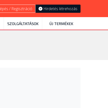
épés / Regisztráció
Hirdetés létrehozás
SZOLGÁLTATÁSOK
ÚJ TERMÉKEK