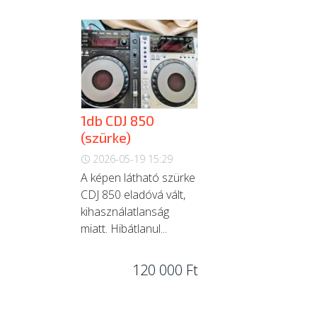
1db CDJ 850
(szürke)
2026-05-19 15:29
A képen látható szürke
CDJ 850 eladóvá vált,
kihasználatlanság
miatt. Hibátlanul...
120 000 Ft