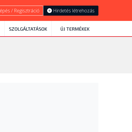
épés / Regisztráció
Hirdetés létrehozás
SZOLGÁLTATÁSOK
ÚJ TERMÉKEK