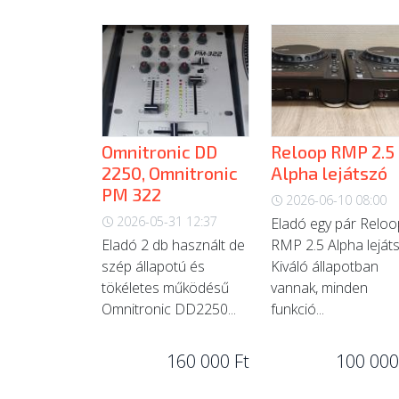
Omnitronic DD
Reloop RMP 2.5
2250, Omnitronic
Alpha lejátszó
PM 322
2026-06-10 08:00
2026-05-31 12:37
Eladó egy pár Reloo
Eladó 2 db használt de
RMP 2.5 Alpha leját
szép állapotú és
Kiváló állapotban
tökéletes működésű
vannak, minden
Omnitronic DD2250...
funkció...
160 000 Ft
100 000