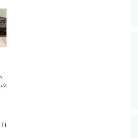
p
szó.
 Ft