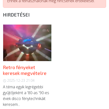
Ennek a felhasználónak még nincsenek értékelései.
ÚJ TERMÉKEK
HIRDETÉSEI
Retro fényeket
keresek megvételre
2025-12-23 21:04
A téma egyik legrégebbi
gyűjtőjeként a '80-as '90-es
évek disco fénytechnikáit
keresem...