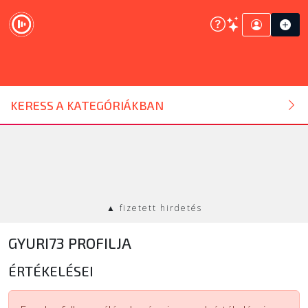
DJ ESZKÖZ
KERESS A KATEGÓRIÁKBAN
HANGTECHNIKA
FÉNYTECHNIKA
▲ fizetett hirdetés
STÚDIÓTECHNIKA
GYURI73 PROFILJA
EGYÉB
ÉRTÉKELÉSEI
SZOLGÁLTATÁSOK