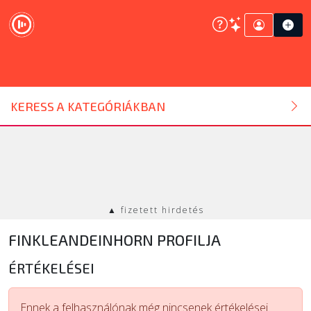
DJ ESZKÖZ
KERESS A KATEGÓRIÁKBAN
HANGTECHNIKA
FÉNYTECHNIKA
▲ fizetett hirdetés
STÚDIÓTECHNIKA
FINKLEANDEINHORN PROFILJA
EGYÉB
ÉRTÉKELÉSEI
SZOLGÁLTATÁSOK
Ennek a felhasználónak még nincsenek értékelései.