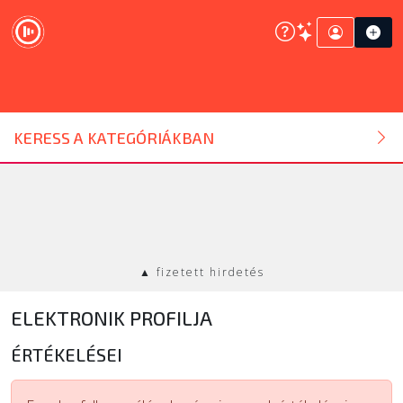
DJ ESZKÖZ
KERESS A KATEGÓRIÁKBAN
HANGTECHNIKA
FÉNYTECHNIKA
▲ fizetett hirdetés
STÚDIÓTECHNIKA
ELEKTRONIK PROFILJA
EGYÉB
ÉRTÉKELÉSEI
SZOLGÁLTATÁSOK