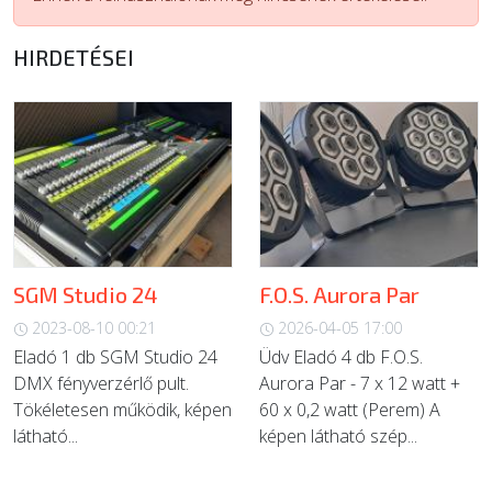
ÚJ TERMÉKEK
HIRDETÉSEI
SGM Studio 24
F.O.S. Aurora Par
2023-08-10 00:21
2026-04-05 17:00
Eladó 1 db SGM Studio 24
Üdv Eladó 4 db F.O.S.
DMX fényverzérlő pult.
Aurora Par - 7 x 12 watt +
Tökéletesen működik, képen
60 x 0,2 watt (Perem) A
látható...
képen látható szép...