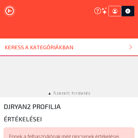
DJ ESZKÖZ
KERESS A KATEGÓRIÁKBAN
HANGTECHNIKA
FÉNYTECHNIKA
▲ fizetett hirdetés
STÚDIÓTECHNIKA
DJRYAN2 PROFILJA
EGYÉB
ÉRTÉKELÉSEI
SZOLGÁLTATÁSOK
Ennek a felhasználónak még nincsenek értékelései.