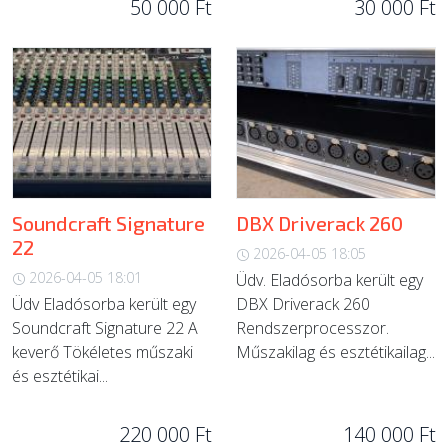
50 000 Ft
30 000 Ft
Soundcraft Signature
DBX Driverack 260
22
2026-04-05 18:05
2026-04-05 18:01
Üdv. Eladósorba került egy
Üdv Eladósorba került egy
DBX Driverack 260
Soundcraft Signature 22 A
Rendszerprocesszor.
keverő Tökéletes műszaki
Műszakilag és esztétikailag...
és esztétikai...
220 000 Ft
140 000 Ft