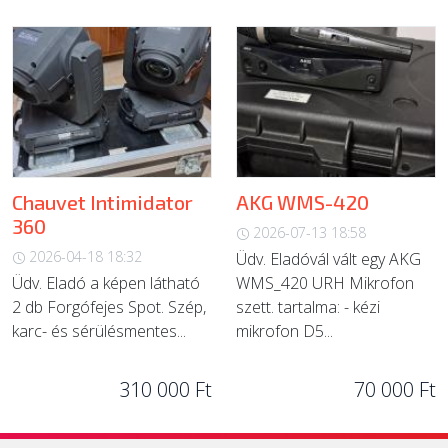
Chauvet Intimidator
AKG WMS-420
360
2026-07-13 18:58
2026-04-18 18:32
Üdv. Eladóvál vált egy AKG
Üdv. Eladó a képen látható
WMS_420 URH Mikrofon
2 db Forgófejes Spot. Szép,
szett. tartalma: - kézi
karc- és sérülésmentes...
mikrofon D5...
310 000 Ft
70 000 Ft