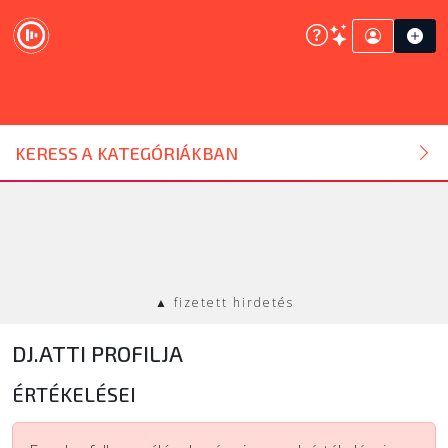
DJ ESZKÖZ
KERESS A KATEGÓRIÁKBAN
HANGTECHNIKA
FÉNYTECHNIKA
▲ fizetett hirdetés
STÚDIÓTECHNIKA
DJ.ATTI PROFILJA
EGYÉB
ÉRTÉKELÉSEI
SZOLGÁLTATÁSOK