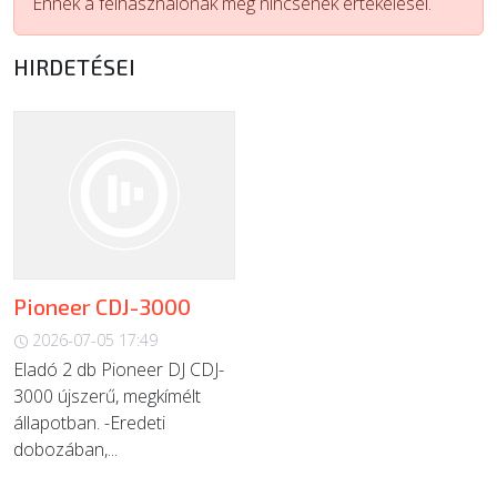
Ennek a felhasználónak még nincsenek értékelései.
ÚJ TERMÉKEK
HIRDETÉSEI
Pioneer CDJ-3000
2026-07-05 17:49
Eladó 2 db Pioneer DJ CDJ-
3000 újszerű, megkímélt
állapotban. -Eredeti
dobozában,...