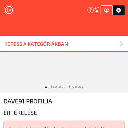
DJ ESZKÖZ
KERESS A KATEGÓRIÁKBAN
HANGTECHNIKA
FÉNYTECHNIKA
▲ fizetett hirdetés
STÚDIÓTECHNIKA
DAVE91 PROFILJA
EGYÉB
ÉRTÉKELÉSEI
SZOLGÁLTATÁSOK