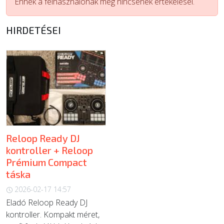
Ennek a felhasználónak még nincsenek értékelései.
ÚJ TERMÉKEK
HIRDETÉSEI
Reloop Ready DJ
kontroller + Reloop
Prémium Compact
táska
2026-02-17 14:57
Eladó Reloop Ready DJ
kontroller. Kompakt méret,