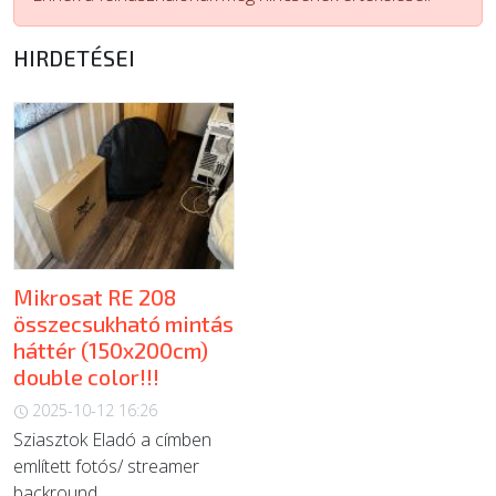
ÚJ TERMÉKEK
HIRDETÉSEI
Mikrosat RE 208
összecsukható mintás
háttér (150x200cm)
double color!!!
2025-10-12 16:26
Sziasztok Eladó a címben
említett fotós/ streamer
backround,