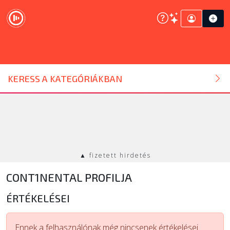
DJ ESZKÖZ
KERESS A KATEGÓRIÁKBAN
HANGTECHNIKA
FÉNYTECHNIKA
▲ fizetett hirdetés
STÚDIÓTECHNIKA
CONT1NENTAL PROFILJA
EGYÉB
ÉRTÉKELÉSEI
SZOLGÁLTATÁSOK
Ennek a felhasználónak még nincsenek értékelései.